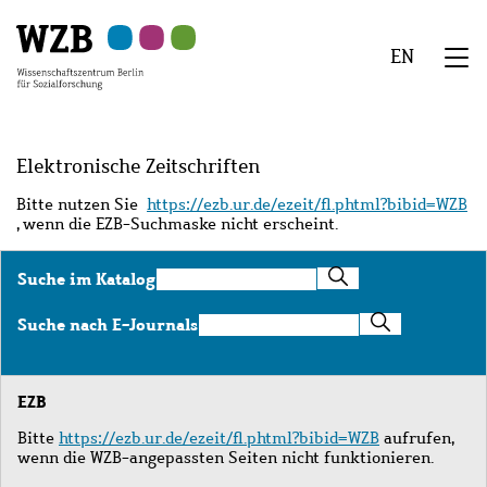
Zu
Zu
Zu
Zur
Zur
Hauptinhalt
Navigation
Suche
Sekundärnavigation
Fußzeile
EN
springen
springen
springen
springen
springen
We
Menü
Elektronische Zeitschriften
Bitte nutzen Sie
https://ezb.ur.de/ezeit/fl.phtml?bibid=WZB
, wenn die EZB-Suchmaske nicht erscheint.
Suche
Suche im Katalog
im
Katalog
Suche
Suche nach E-Journals
nach
E-
Journals
EZB
Bitte
https://ezb.ur.de/ezeit/fl.phtml?bibid=WZB
aufrufen,
wenn die WZB-angepassten Seiten nicht funktionieren.