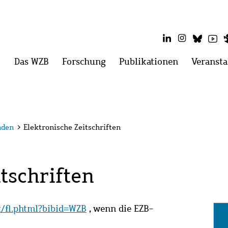
LinkedIn
Instagram
Blues
Yo
Hauptmenü
Das WZB
Menü
Forschung
Menü
Publikationen
Menü
Veransta
öffnen:
öffnen:
öffnen:
Das
Forschung
Publikatio
WZB
nden
>
Elektronische Zeitschriften
tschriften
it/fl.phtml?bibid=WZB
, wenn die EZB-