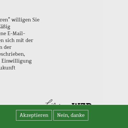
ren“ willigen Sie
mäßig
ne E-Mail-
en sich mit der
n der
schrieben,
e Einwilligung
Zukunft
Akzeptieren
Nein, danke