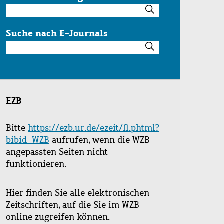
Suche
im
Katalog
Suche nach E-Journals
Suche
nach
E-
Journals
EZB
Bitte
https://ezb.ur.de/ezeit/fl.phtml?
bibid=WZB
aufrufen, wenn die WZB-
angepassten Seiten nicht
funktionieren.
Hier finden Sie alle elektronischen
Zeitschriften, auf die Sie im WZB
online zugreifen können.