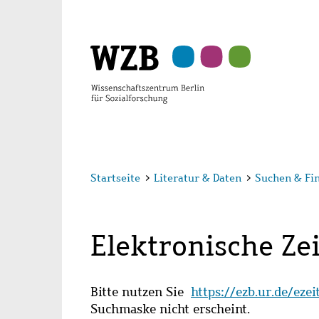
Zu
Zu
Zu
Zur
Zur
Hauptinhalt
Navigation
Suche
Sekundärnavigation
Fußzeile
springen
springen
springen
springen
springen
Startseite
>
Literatur & Daten
>
Suchen & Fi
Elektronische Zei
Bitte nutzen Sie
https://ezb.ur.de/eze
Suchmaske nicht erscheint.