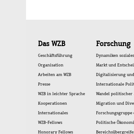
Schnellzugriff
Das WZB
Forschung
Geschäftsführung
Dynamiken soziale
Organisation
Markt und Entsche
Arbeiten am WZB
Digitalisierung und
Presse
Internationale Poli
WZB in leichter Sprache
Wandel politischer
Kooperationen
Migration und Dive
Internationales
Forschungsgruppe 
WZB-Fellows
Politische Ökonom
Honorary Fellows
Bereichsübergreif