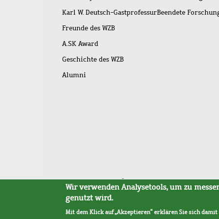
Karl W. Deutsch-Gastprofessur
Beendete Forschu
Freunde des WZB
A.SK Award
Geschichte des WZB
Alumni
Fußleistenmenü
Sitemap
Barrierefreiheit
Impressum
Datensc
Wir verwenden Analysetools, um zu messen,
genutzt wird.
Mit dem Klick auf „Akzeptieren“ erklären Sie sich damit