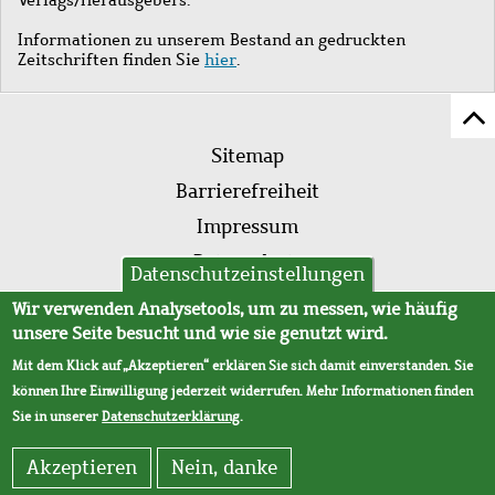
Informationen zu unserem Bestand an gedruckten
Zeitschriften finden Sie
hier
.
Z
Fußleistenmenü
Se
Sitemap
sc
Barrierefreiheit
Impressum
Datenschutz
Datenschutzeinstellungen
AVB
Wir verwenden Analysetools, um zu messen, wie häufig
unsere Seite besucht und wie sie genutzt wird.
Mit dem Klick auf „Akzeptieren“ erklären Sie sich damit einverstanden. Sie
können Ihre Einwilligung jederzeit widerrufen. Mehr Informationen finden
Sie in unserer
Datenschutzerklärung
.
Akzeptieren
Nein, danke