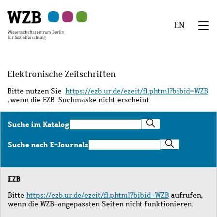
Zu
Zu
Zu
Zur
Zur
Hauptinhalt
Navigation
Suche
Sekundärnavigation
Fußzeile
EN
springen
springen
springen
springen
springen
We
Menü
Elektronische Zeitschriften
Bitte nutzen Sie
https://ezb.ur.de/ezeit/fl.phtml?bibid=WZB
, wenn die EZB-Suchmaske nicht erscheint.
Suche
Suche im Katalog
im
Katalog
Suche
Suche nach E-Journals
nach
E-
Journals
EZB
Bitte
https://ezb.ur.de/ezeit/fl.phtml?bibid=WZB
aufrufen,
wenn die WZB-angepassten Seiten nicht funktionieren.