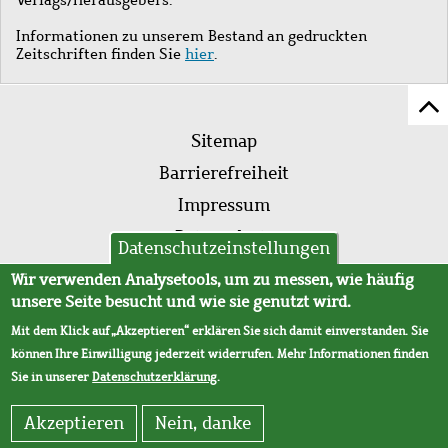
Informationen zu unserem Bestand an gedruckten
Zeitschriften finden Sie
hier
.
Z
Fußleistenmenü
Se
Sitemap
sc
Barrierefreiheit
Impressum
Datenschutz
Datenschutzeinstellungen
AVB
Wir verwenden Analysetools, um zu messen, wie häufig
unsere Seite besucht und wie sie genutzt wird.
Mit dem Klick auf „Akzeptieren“ erklären Sie sich damit einverstanden. Sie
können Ihre Einwilligung jederzeit widerrufen. Mehr Informationen finden
Sie in unserer
Datenschutzerklärung
.
Akzeptieren
Nein, danke