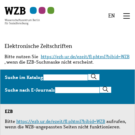
Zu
Zu
Zu
Zur
Zur
Hauptinhalt
Navigation
Suche
Sekundärnavigation
Fußzeile
EN
springen
springen
springen
springen
springen
We
Menü
Elektronische Zeitschriften
Bitte nutzen Sie
https://ezb.ur.de/ezeit/fl.phtml?bibid=WZB
, wenn die EZB-Suchmaske nicht erscheint.
Suche
Suche im Katalog
im
Katalog
Suche
Suche nach E-Journals
nach
E-
Journals
EZB
Bitte
https://ezb.ur.de/ezeit/fl.phtml?bibid=WZB
aufrufen,
wenn die WZB-angepassten Seiten nicht funktionieren.