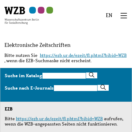
Zu
Zu
Zu
Zur
Zur
Hauptinhalt
Navigation
Suche
Sekundärnavigation
Fußzeile
EN
springen
springen
springen
springen
springen
We
Menü
Elektronische Zeitschriften
Bitte nutzen Sie
https://ezb.ur.de/ezeit/fl.phtml?bibid=WZB
, wenn die EZB-Suchmaske nicht erscheint.
Suche
Suche im Katalog
im
Katalog
Suche
Suche nach E-Journals
nach
E-
Journals
EZB
Bitte
https://ezb.ur.de/ezeit/fl.phtml?bibid=WZB
aufrufen,
wenn die WZB-angepassten Seiten nicht funktionieren.