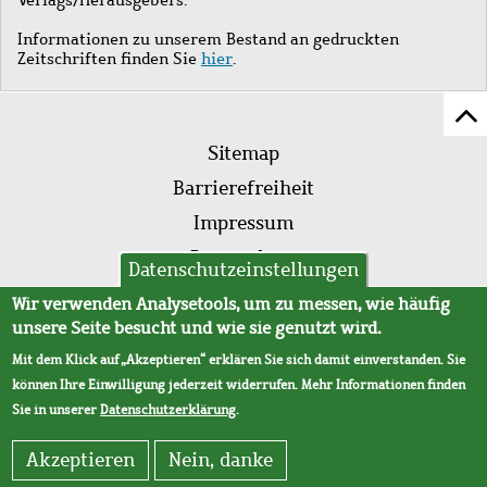
Informationen zu unserem Bestand an gedruckten
Zeitschriften finden Sie
hier
.
Z
Fußleistenmenü
Se
Sitemap
sc
Barrierefreiheit
Impressum
Datenschutz
Datenschutzeinstellungen
AVB
Wir verwenden Analysetools, um zu messen, wie häufig
unsere Seite besucht und wie sie genutzt wird.
Mit dem Klick auf „Akzeptieren“ erklären Sie sich damit einverstanden. Sie
können Ihre Einwilligung jederzeit widerrufen. Mehr Informationen finden
Sie in unserer
Datenschutzerklärung
.
Akzeptieren
Nein, danke