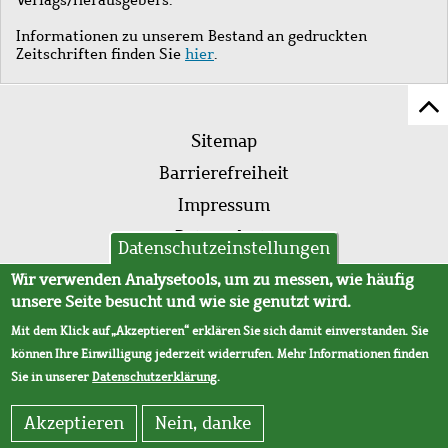
Informationen zu unserem Bestand an gedruckten
Zeitschriften finden Sie
hier
.
Z
Fußleistenmenü
Se
Sitemap
sc
Barrierefreiheit
Impressum
Datenschutz
Datenschutzeinstellungen
AVB
Wir verwenden Analysetools, um zu messen, wie häufig
unsere Seite besucht und wie sie genutzt wird.
Mit dem Klick auf „Akzeptieren“ erklären Sie sich damit einverstanden. Sie
können Ihre Einwilligung jederzeit widerrufen. Mehr Informationen finden
Sie in unserer
Datenschutzerklärung
.
Akzeptieren
Nein, danke