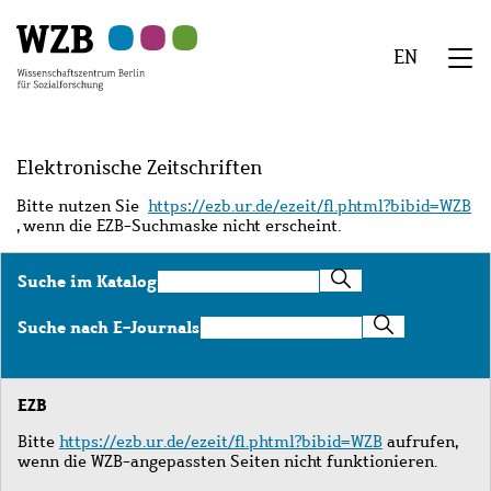
Zu
Zu
Zu
Zur
Zur
Hauptinhalt
Navigation
Suche
Sekundärnavigation
Fußzeile
EN
springen
springen
springen
springen
springen
We
Menü
Elektronische Zeitschriften
Bitte nutzen Sie
https://ezb.ur.de/ezeit/fl.phtml?bibid=WZB
, wenn die EZB-Suchmaske nicht erscheint.
Suche
Suche im Katalog
im
Katalog
Suche
Suche nach E-Journals
nach
E-
Journals
EZB
Bitte
https://ezb.ur.de/ezeit/fl.phtml?bibid=WZB
aufrufen,
wenn die WZB-angepassten Seiten nicht funktionieren.