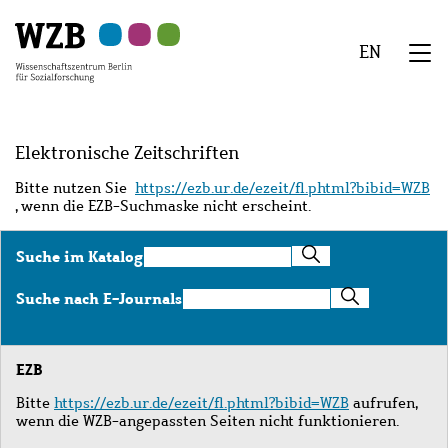
Zu
Zu
Zu
Zur
Zur
Hauptinhalt
Navigation
Suche
Sekundärnavigation
Fußzeile
EN
springen
springen
springen
springen
springen
We
Menü
Elektronische Zeitschriften
Bitte nutzen Sie
https://ezb.ur.de/ezeit/fl.phtml?bibid=WZB
, wenn die EZB-Suchmaske nicht erscheint.
Suche
Suche im Katalog
im
Katalog
Suche
Suche nach E-Journals
nach
E-
Journals
EZB
Bitte
https://ezb.ur.de/ezeit/fl.phtml?bibid=WZB
aufrufen,
wenn die WZB-angepassten Seiten nicht funktionieren.