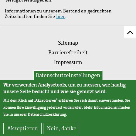
Informationen zu unserem Bestand an gedruckten
Zeitschriften finden Sie
hier
.
Z
Fußleistenmenü
Se
Sitemap
sc
Barrierefreiheit
Impressum
Datenschutz
Datenschutzeinstellungen
AVB
Wir verwenden Analysetools, um zu messen, wie häufig
unsere Seite besucht und wie sie genutzt wird.
Mit dem Klick auf „Akzeptieren“ erklären Sie sich damit einverstanden. Sie
können Ihre Einwilligung jederzeit widerrufen. Mehr Informationen finden
Sie in unserer
Datenschutzerklärung
.
Akzeptieren
Nein, danke