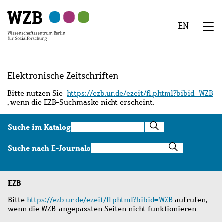
Zu
Zu
Zu
Zur
Zur
Hauptinhalt
Navigation
Suche
Sekundärnavigation
Fußzeile
EN
springen
springen
springen
springen
springen
We
Menü
Elektronische Zeitschriften
Bitte nutzen Sie
https://ezb.ur.de/ezeit/fl.phtml?bibid=WZB
, wenn die EZB-Suchmaske nicht erscheint.
Suche
Suche im Katalog
im
Katalog
Suche
Suche nach E-Journals
nach
E-
Journals
EZB
Bitte
https://ezb.ur.de/ezeit/fl.phtml?bibid=WZB
aufrufen,
wenn die WZB-angepassten Seiten nicht funktionieren.