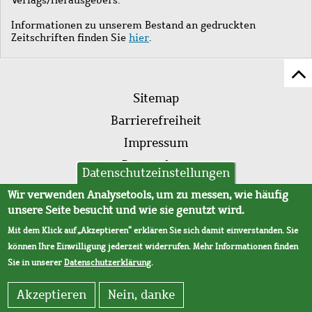
Informationen zu unserem Bestand an gedruckten
Zeitschriften finden Sie
hier
.
Z
Fußleistenmenü
Se
Sitemap
sc
Barrierefreiheit
Impressum
Datenschutz
Datenschutzeinstellungen
AVB
Wir verwenden Analysetools, um zu messen, wie häufig
unsere Seite besucht und wie sie genutzt wird.
Mit dem Klick auf „Akzeptieren“ erklären Sie sich damit einverstanden. Sie
können Ihre Einwilligung jederzeit widerrufen. Mehr Informationen finden
Sie in unserer
Datenschutzerklärung
.
Akzeptieren
Nein, danke