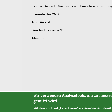
Karl W. Deutsch-Gastprofessur
Beendete Forschu
Freunde des WZB
A.SK Award
Geschichte des WZB
Alumni
Fußleistenmenü
Sitemap
Barrierefreiheit
Impressum
Datensc
Wir verwenden Analysetools, um zu messen,
genutzt wird.
Mit dem Klick auf „Akzeptieren“ erklären Sie sich damit