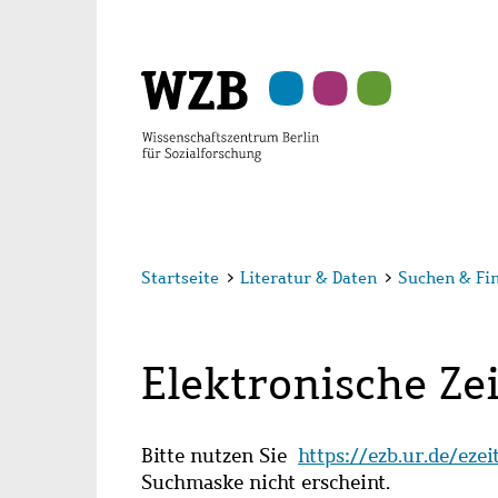
Zu
Zu
Zu
Zur
Zur
Hauptinhalt
Navigation
Suche
Sekundärnavigation
Fußzeile
springen
springen
springen
springen
springen
Startseite
>
Literatur & Daten
>
Suchen & Fi
Elektronische Zei
Bitte nutzen Sie
https://ezb.ur.de/eze
Suchmaske nicht erscheint.