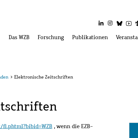
LinkedIn
Instagram
Blues
Yo
Hauptmenü
Das WZB
Menü
Forschung
Menü
Publikationen
Menü
Veransta
öffnen:
öffnen:
öffnen:
Das
Forschung
Publikatio
WZB
nden
>
Elektronische Zeitschriften
tschriften
it/fl.phtml?bibid=WZB
, wenn die EZB-