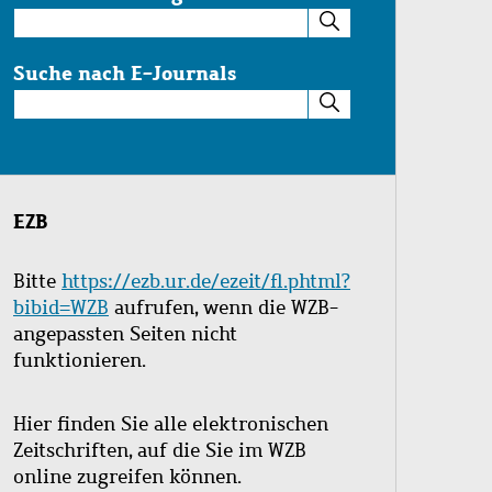
Suche
im
Katalog
Suche nach E-Journals
Suche
nach
E-
Journals
EZB
Bitte
https://ezb.ur.de/ezeit/fl.phtml?
bibid=WZB
aufrufen, wenn die WZB-
angepassten Seiten nicht
funktionieren.
Hier finden Sie alle elektronischen
Zeitschriften, auf die Sie im WZB
online zugreifen können.