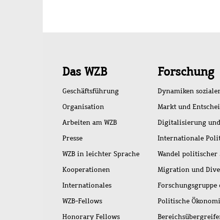
Schnellzugriff
Das WZB
Forschung
Geschäftsführung
Dynamiken soziale
Organisation
Markt und Entsche
Arbeiten am WZB
Digitalisierung und
Presse
Internationale Poli
WZB in leichter Sprache
Wandel politischer
Kooperationen
Migration und Dive
Internationales
Forschungsgruppe 
WZB-Fellows
Politische Ökonom
Honorary Fellows
Bereichsübergreif