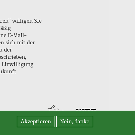
ren“ willigen Sie
mäßig
ne E-Mail-
en sich mit der
n der
schrieben,
e Einwilligung
Zukunft
Akzeptieren
Nein, danke