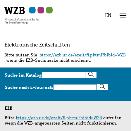
Zu
Zu
Zu
Zur
Zur
Hauptinhalt
Navigation
Suche
Sekundärnavigation
Fußzeile
EN
springen
springen
springen
springen
springen
We
Menü
Elektronische Zeitschriften
Bitte nutzen Sie
https://ezb.ur.de/ezeit/fl.phtml?bibid=WZB
, wenn die EZB-Suchmaske nicht erscheint.
Suche
Suche im Katalog
im
Katalog
Suche
Suche nach E-Journals
nach
E-
Journals
EZB
Bitte
https://ezb.ur.de/ezeit/fl.phtml?bibid=WZB
aufrufen,
wenn die WZB-angepassten Seiten nicht funktionieren.