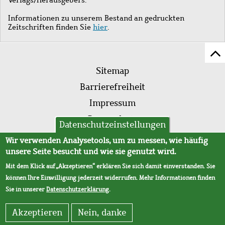
Informationen zu unserem Bestand an gedruckten
Zeitschriften finden Sie
hier
.
Z
Fußleistenmenü
Se
Sitemap
sc
Barrierefreiheit
Impressum
Datenschutz
Datenschutzeinstellungen
AVB
Wir verwenden Analysetools, um zu messen, wie häufig
unsere Seite besucht und wie sie genutzt wird.
Mit dem Klick auf „Akzeptieren“ erklären Sie sich damit einverstanden. Sie
können Ihre Einwilligung jederzeit widerrufen. Mehr Informationen finden
Sie in unserer
Datenschutzerklärung
.
Akzeptieren
Nein, danke