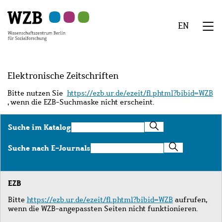
Zu
Zu
Zu
Zur
Zur
Hauptinhalt
Navigation
Suche
Sekundärnavigation
Fußzeile
EN
springen
springen
springen
springen
springen
We
Menü
Elektronische Zeitschriften
Bitte nutzen Sie
https://ezb.ur.de/ezeit/fl.phtml?bibid=WZB
, wenn die EZB-Suchmaske nicht erscheint.
Suche
Suche im Katalog
im
Katalog
Suche
Suche nach E-Journals
nach
E-
Journals
EZB
Bitte
https://ezb.ur.de/ezeit/fl.phtml?bibid=WZB
aufrufen,
wenn die WZB-angepassten Seiten nicht funktionieren.