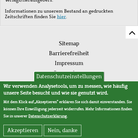
Informationen zu unserem Bestand an gedruckten
Zeitschriften finden Sie
hier
.
Z
Fußleistenmenü
Se
Sitemap
sc
Barrierefreiheit
Impressum
Datenschutz
Datenschutzeinstellungen
AVB
Wir verwenden Analysetools, um zu messen, wie häufig
unsere Seite besucht und wie sie genutzt wird.
Mit dem Klick auf „Akzeptieren“ erklären Sie sich damit einverstanden. Sie
können Ihre Einwilligung jederzeit widerrufen. Mehr Informationen finden
Sie in unserer
Datenschutzerklärung
.
Akzeptieren
Nein, danke