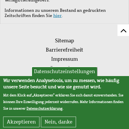
Informationen zu unserem Bestand an gedruckten
Zeitschriften finden Sie
hier
.
Z
Fußleistenmenü
Se
Sitemap
sc
Barrierefreiheit
Impressum
Datenschutz
Datenschutzeinstellungen
AVB
Wir verwenden Analysetools, um zu messen, wie häufig
unsere Seite besucht und wie sie genutzt wird.
Mit dem Klick auf „Akzeptieren“ erklären Sie sich damit einverstanden. Sie
können Ihre Einwilligung jederzeit widerrufen. Mehr Informationen finden
Sie in unserer
Datenschutzerklärung
.
Akzeptieren
Nein, danke