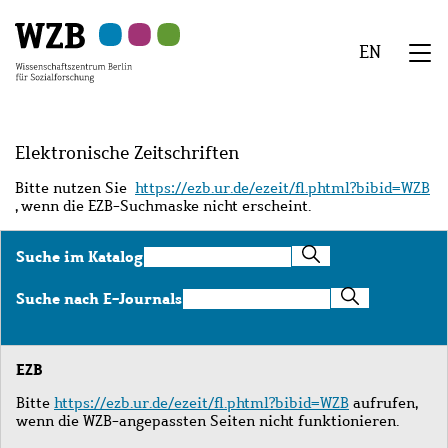
Zu
Zu
Zu
Zur
Zur
Hauptinhalt
Navigation
Suche
Sekundärnavigation
Fußzeile
EN
springen
springen
springen
springen
springen
We
Menü
Elektronische Zeitschriften
Bitte nutzen Sie
https://ezb.ur.de/ezeit/fl.phtml?bibid=WZB
, wenn die EZB-Suchmaske nicht erscheint.
Suche
Suche im Katalog
im
Katalog
Suche
Suche nach E-Journals
nach
E-
Journals
EZB
Bitte
https://ezb.ur.de/ezeit/fl.phtml?bibid=WZB
aufrufen,
wenn die WZB-angepassten Seiten nicht funktionieren.