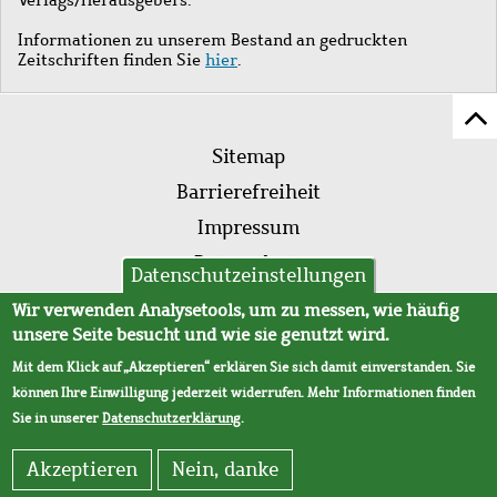
Informationen zu unserem Bestand an gedruckten
Zeitschriften finden Sie
hier
.
Z
Fußleistenmenü
Se
Sitemap
sc
Barrierefreiheit
Impressum
Datenschutz
Datenschutzeinstellungen
AVB
Wir verwenden Analysetools, um zu messen, wie häufig
unsere Seite besucht und wie sie genutzt wird.
Mit dem Klick auf „Akzeptieren“ erklären Sie sich damit einverstanden. Sie
können Ihre Einwilligung jederzeit widerrufen. Mehr Informationen finden
Sie in unserer
Datenschutzerklärung
.
Akzeptieren
Nein, danke