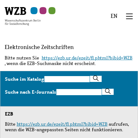
Zu
Zu
Zu
Zur
Zur
Hauptinhalt
Navigation
Suche
Sekundärnavigation
Fußzeile
EN
springen
springen
springen
springen
springen
We
Menü
Elektronische Zeitschriften
Bitte nutzen Sie
https://ezb.ur.de/ezeit/fl.phtml?bibid=WZB
, wenn die EZB-Suchmaske nicht erscheint.
Suche
Suche im Katalog
im
Katalog
Suche
Suche nach E-Journals
nach
E-
Journals
EZB
Bitte
https://ezb.ur.de/ezeit/fl.phtml?bibid=WZB
aufrufen,
wenn die WZB-angepassten Seiten nicht funktionieren.