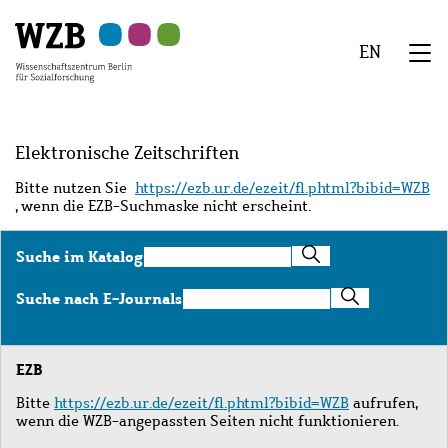
Zu
Zu
Zu
Zur
Zur
Hauptinhalt
Navigation
Suche
Sekundärnavigation
Fußzeile
EN
springen
springen
springen
springen
springen
We
Menü
Elektronische Zeitschriften
Bitte nutzen Sie
https://ezb.ur.de/ezeit/fl.phtml?bibid=WZB
, wenn die EZB-Suchmaske nicht erscheint.
Suche
Suche im Katalog
im
Katalog
Suche
Suche nach E-Journals
nach
E-
Journals
EZB
Bitte
https://ezb.ur.de/ezeit/fl.phtml?bibid=WZB
aufrufen,
wenn die WZB-angepassten Seiten nicht funktionieren.