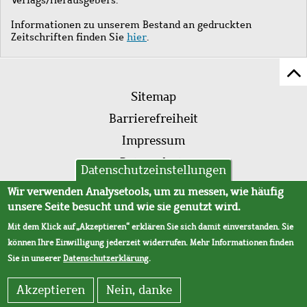
Informationen zu unserem Bestand an gedruckten
Zeitschriften finden Sie
hier
.
Z
Fußleistenmenü
Se
Sitemap
sc
Barrierefreiheit
Impressum
Datenschutz
Datenschutzeinstellungen
AVB
Wir verwenden Analysetools, um zu messen, wie häufig
unsere Seite besucht und wie sie genutzt wird.
Mit dem Klick auf „Akzeptieren“ erklären Sie sich damit einverstanden. Sie
können Ihre Einwilligung jederzeit widerrufen. Mehr Informationen finden
Sie in unserer
Datenschutzerklärung
.
Akzeptieren
Nein, danke