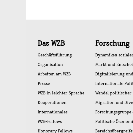
Schnellzugriff
Das WZB
Forschung
Geschäftsführung
Dynamiken soziale
Organisation
Markt und Entsche
Arbeiten am WZB
Digitalisierung und
Presse
Internationale Poli
WZB in leichter Sprache
Wandel politischer
Kooperationen
Migration und Dive
Internationales
Forschungsgruppe 
WZB-Fellows
Politische Ökonom
Honorary Fellows
Bereichsübergreif