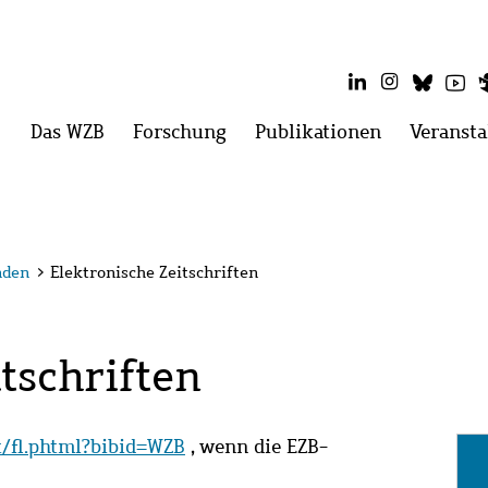
LinkedIn
Instagram
Blues
Yo
Hauptmenü
Das WZB
Menü
Forschung
Menü
Publikationen
Menü
Veransta
öffnen:
öffnen:
öffnen:
Das
Forschung
Publikatio
WZB
nden
>
Elektronische Zeitschriften
tschriften
it/fl.phtml?bibid=WZB
, wenn die EZB-