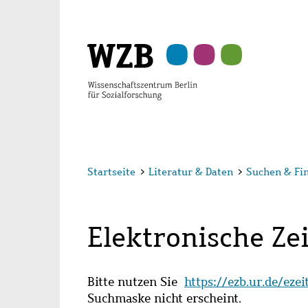
Zu
Zu
Zu
Zur
Zur
Hauptinhalt
Navigation
Suche
Sekundärnavigation
Fußzeile
springen
springen
springen
springen
springen
Startseite
>
Literatur & Daten
>
Suchen & Fi
Elektronische Zei
Bitte nutzen Sie
https://ezb.ur.de/eze
Suchmaske nicht erscheint.