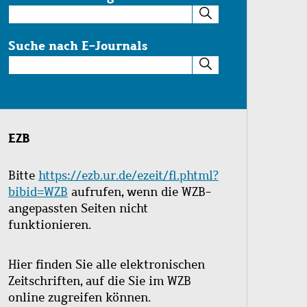
Suche
im
Katalog
Suche nach E-Journals
Suche
nach
E-
Journals
EZB
Bitte
https://ezb.ur.de/ezeit/fl.phtml?
bibid=WZB
aufrufen, wenn die WZB-
angepassten Seiten nicht
funktionieren.
Hier finden Sie alle elektronischen
Zeitschriften, auf die Sie im WZB
online zugreifen können.