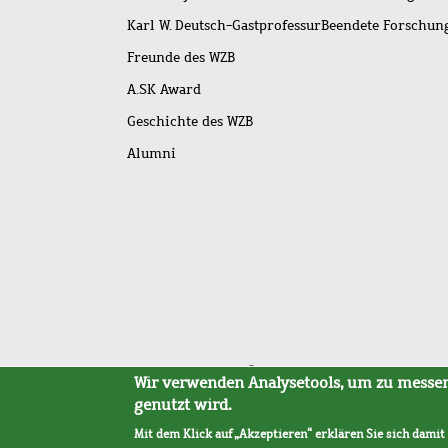
Karl W. Deutsch-Gastprofessur
Beendete Forschu
Freunde des WZB
A.SK Award
Geschichte des WZB
Alumni
Fußleistenmenü
Sitemap
Barrierefreiheit
Impressum
Datensc
Wir verwenden Analysetools, um zu messen,
genutzt wird.
Mit dem Klick auf „Akzeptieren“ erklären Sie sich damit