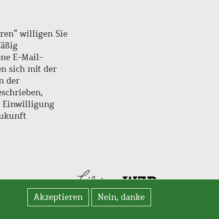
ren“ willigen Sie
mäßig
ne E-Mail-
en sich mit der
n der
schrieben,
e Einwilligung
Zukunft
Akzeptieren
Nein, danke