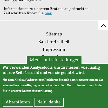
Informationen zu unserem Bestand an gedruckten
Zeitschriften finden Sie
hier
.
Z
Fußleistenmenü
Se
Sitemap
sc
Barrierefreiheit
Impressum
Datenschutz
Datenschutzeinstellungen
AVB
Wir verwenden Analysetools, um zu messen, wie häufig
unsere Seite besucht und wie sie genutzt wird.
Mit dem Klick auf „Akzeptieren“ erklären Sie sich damit einverstanden. Sie
können Ihre Einwilligung jederzeit widerrufen. Mehr Informationen finden
Sie in unserer
Datenschutzerklärung
.
Akzeptieren
Nein, danke