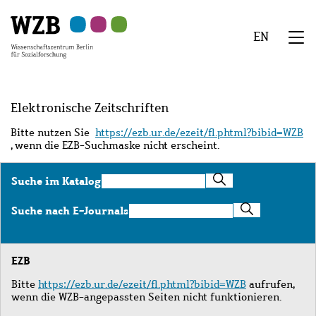
Zu
Zu
Zu
Zur
Zur
Hauptinhalt
Navigation
Suche
Sekundärnavigation
Fußzeile
EN
springen
springen
springen
springen
springen
We
Menü
Elektronische Zeitschriften
Bitte nutzen Sie
https://ezb.ur.de/ezeit/fl.phtml?bibid=WZB
, wenn die EZB-Suchmaske nicht erscheint.
Suche
Suche im Katalog
im
Katalog
Suche
Suche nach E-Journals
nach
E-
Journals
EZB
Bitte
https://ezb.ur.de/ezeit/fl.phtml?bibid=WZB
aufrufen,
wenn die WZB-angepassten Seiten nicht funktionieren.