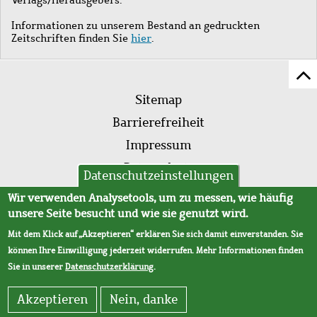
Informationen zu unserem Bestand an gedruckten
Zeitschriften finden Sie
hier
.
Z
Fußleistenmenü
Se
Sitemap
sc
Barrierefreiheit
Impressum
Datenschutz
Datenschutzeinstellungen
AVB
Wir verwenden Analysetools, um zu messen, wie häufig
unsere Seite besucht und wie sie genutzt wird.
Mit dem Klick auf „Akzeptieren“ erklären Sie sich damit einverstanden. Sie
können Ihre Einwilligung jederzeit widerrufen. Mehr Informationen finden
Sie in unserer
Datenschutzerklärung
.
Akzeptieren
Nein, danke