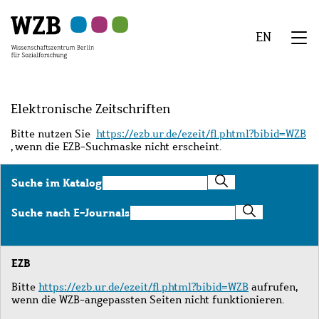
Zu
Zu
Zu
Zur
Zur
Hauptinhalt
Navigation
Suche
Sekundärnavigation
Fußzeile
EN
springen
springen
springen
springen
springen
We
Menü
Elektronische Zeitschriften
Bitte nutzen Sie
https://ezb.ur.de/ezeit/fl.phtml?bibid=WZB
, wenn die EZB-Suchmaske nicht erscheint.
Suche
Suche im Katalog
im
Katalog
Suche
Suche nach E-Journals
nach
E-
Journals
EZB
Bitte
https://ezb.ur.de/ezeit/fl.phtml?bibid=WZB
aufrufen,
wenn die WZB-angepassten Seiten nicht funktionieren.