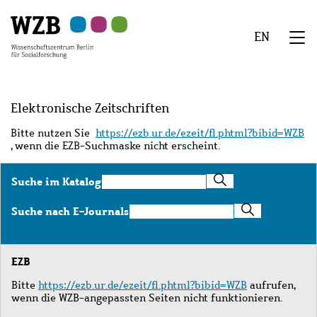
Zu
Zu
Zu
Zur
Zur
Hauptinhalt
Navigation
Suche
Sekundärnavigation
Fußzeile
EN
springen
springen
springen
springen
springen
We
Menü
Elektronische Zeitschriften
Bitte nutzen Sie
https://ezb.ur.de/ezeit/fl.phtml?bibid=WZB
, wenn die EZB-Suchmaske nicht erscheint.
Suche
Suche im Katalog
im
Katalog
Suche
Suche nach E-Journals
nach
E-
Journals
EZB
Bitte
https://ezb.ur.de/ezeit/fl.phtml?bibid=WZB
aufrufen,
wenn die WZB-angepassten Seiten nicht funktionieren.