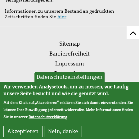
Informationen zu unserem Bestand an gedruckten
Zeitschriften finden Sie
hier
.
Z
Fußleistenmenü
Se
Sitemap
sc
Barrierefreiheit
Impressum
Datenschutz
Datenschutzeinstellungen
AVB
Wir verwenden Analysetools, um zu messen, wie häufig
unsere Seite besucht und wie sie genutzt wird.
Mit dem Klick auf „Akzeptieren“ erklären Sie sich damit einverstanden. Sie
können Ihre Einwilligung jederzeit widerrufen. Mehr Informationen finden
Sie in unserer
Datenschutzerklärung
.
Akzeptieren
Nein, danke