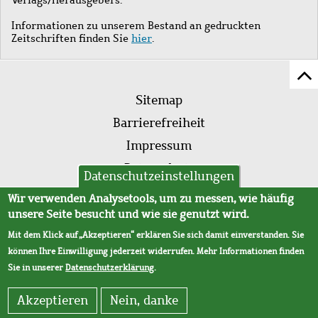
Informationen zu unserem Bestand an gedruckten
Zeitschriften finden Sie
hier
.
Z
Fußleistenmenü
Se
Sitemap
sc
Barrierefreiheit
Impressum
Datenschutz
Datenschutzeinstellungen
AVB
Wir verwenden Analysetools, um zu messen, wie häufig
unsere Seite besucht und wie sie genutzt wird.
Mit dem Klick auf „Akzeptieren“ erklären Sie sich damit einverstanden. Sie
können Ihre Einwilligung jederzeit widerrufen. Mehr Informationen finden
Sie in unserer
Datenschutzerklärung
.
Akzeptieren
Nein, danke