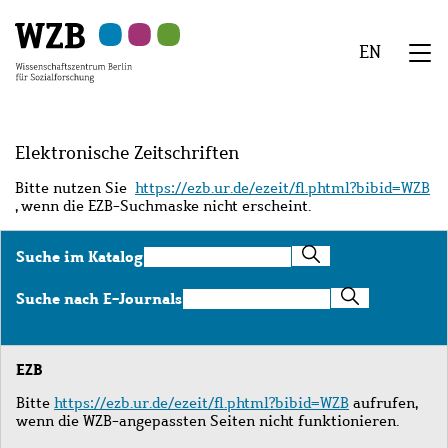
Zu
Zu
Zu
Zur
Zur
Hauptinhalt
Navigation
Suche
Sekundärnavigation
Fußzeile
EN
springen
springen
springen
springen
springen
We
Menü
Elektronische Zeitschriften
Bitte nutzen Sie
https://ezb.ur.de/ezeit/fl.phtml?bibid=WZB
, wenn die EZB-Suchmaske nicht erscheint.
Suche
Suche im Katalog
im
Katalog
Suche
Suche nach E-Journals
nach
E-
Journals
EZB
Bitte
https://ezb.ur.de/ezeit/fl.phtml?bibid=WZB
aufrufen,
wenn die WZB-angepassten Seiten nicht funktionieren.