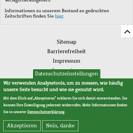
Informationen zu unserem Bestand an gedruckten
Zeitschriften finden Sie
hier
.
Z
Fußleistenmenü
Se
Sitemap
sc
Barrierefreiheit
Impressum
Datenschutz
Datenschutzeinstellungen
AVB
Wir verwenden Analysetools, um zu messen, wie häufig
unsere Seite besucht und wie sie genutzt wird.
Mit dem Klick auf „Akzeptieren“ erklären Sie sich damit einverstanden. Sie
können Ihre Einwilligung jederzeit widerrufen. Mehr Informationen finden
Sie in unserer
Datenschutzerklärung
.
Akzeptieren
Nein, danke