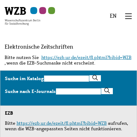
Zu
Zu
Zu
Zur
Zur
Hauptinhalt
Navigation
Suche
Sekundärnavigation
Fußzeile
EN
springen
springen
springen
springen
springen
We
Menü
Elektronische Zeitschriften
Bitte nutzen Sie
https://ezb.ur.de/ezeit/fl.phtml?bibid=WZB
, wenn die EZB-Suchmaske nicht erscheint.
Suche
Suche im Katalog
im
Katalog
Suche
Suche nach E-Journals
nach
E-
Journals
EZB
Bitte
https://ezb.ur.de/ezeit/fl.phtml?bibid=WZB
aufrufen,
wenn die WZB-angepassten Seiten nicht funktionieren.