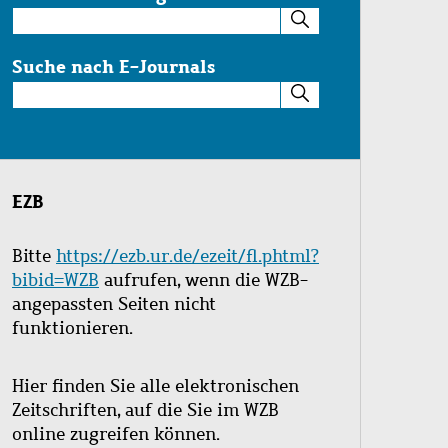
Suche
im
Katalog
Suche nach E-Journals
Suche
nach
E-
Journals
EZB
Bitte
https://ezb.ur.de/ezeit/fl.phtml?
bibid=WZB
aufrufen, wenn die WZB-
angepassten Seiten nicht
funktionieren.
Hier finden Sie alle elektronischen
Zeitschriften, auf die Sie im WZB
online zugreifen können.