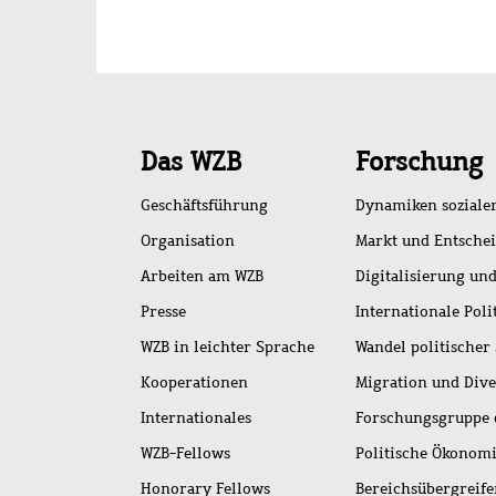
Schnellzugriff
Das WZB
Forschung
Geschäftsführung
Dynamiken soziale
Organisation
Markt und Entsche
Arbeiten am WZB
Digitalisierung und
Presse
Internationale Poli
WZB in leichter Sprache
Wandel politischer
Kooperationen
Migration und Dive
Internationales
Forschungsgruppe 
WZB-Fellows
Politische Ökonom
Honorary Fellows
Bereichsübergreif