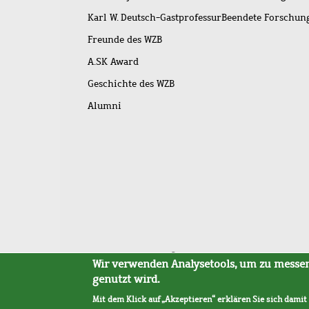
Karl W. Deutsch-Gastprofessur
Beendete Forschu
Freunde des WZB
A.SK Award
Geschichte des WZB
Alumni
Fußleistenmenü
Sitemap
Barrierefreiheit
Impressum
Datensc
Wir verwenden Analysetools, um zu messen,
genutzt wird.
Mit dem Klick auf „Akzeptieren“ erklären Sie sich damit