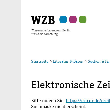
Zu
Zu
Zu
Zur
Zur
Hauptinhalt
Navigation
Suche
Sekundärnavigation
Fußzeile
springen
springen
springen
springen
springen
Startseite
>
Literatur & Daten
>
Suchen & Fi
Elektronische Zei
Bitte nutzen Sie
https://ezb.ur.de/eze
Suchmaske nicht erscheint.