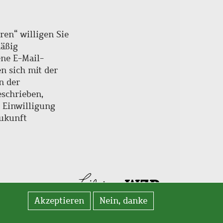
ren“ willigen Sie
mäßig
ne E-Mail-
en sich mit der
n der
schrieben,
e Einwilligung
Zukunft
Akzeptieren
Nein, danke