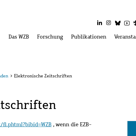
LinkedIn
Instagram
Blues
Yo
Hauptmenü
Das WZB
Menü
Forschung
Menü
Publikationen
Menü
Veransta
öffnen:
öffnen:
öffnen:
Das
Forschung
Publikatio
WZB
nden
>
Elektronische Zeitschriften
tschriften
it/fl.phtml?bibid=WZB
, wenn die EZB-