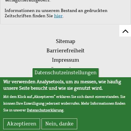
Informationen zu unserem Bestand an gedruckten
Zeitschriften finden Sie
hier
.
Z
Fußleistenmenü
Se
Sitemap
sc
Barrierefreiheit
Impressum
Datenschutz
Datenschutzeinstellungen
AVB
Wir verwenden Analysetools, um zu messen, wie häufig
unsere Seite besucht und wie sie genutzt wird.
Mit dem Klick auf „Akzeptieren“ erklären Sie sich damit einverstanden. Sie
können Ihre Einwilligung jederzeit widerrufen. Mehr Informationen finden
Sie in unserer
Datenschutzerklärung
.
Akzeptieren
Nein, danke