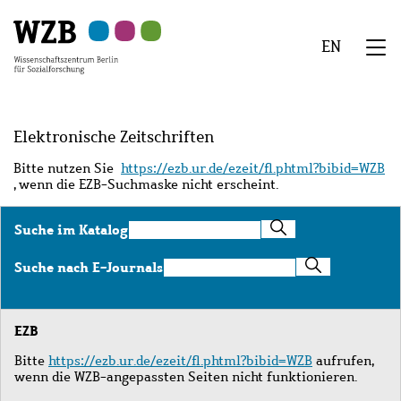
Zu
Zu
Zu
Zur
Zur
Hauptinhalt
Navigation
Suche
Sekundärnavigation
Fußzeile
EN
springen
springen
springen
springen
springen
We
Menü
Elektronische Zeitschriften
Bitte nutzen Sie
https://ezb.ur.de/ezeit/fl.phtml?bibid=WZB
, wenn die EZB-Suchmaske nicht erscheint.
Suche
Suche im Katalog
im
Katalog
Suche
Suche nach E-Journals
nach
E-
Journals
EZB
Bitte
https://ezb.ur.de/ezeit/fl.phtml?bibid=WZB
aufrufen,
wenn die WZB-angepassten Seiten nicht funktionieren.