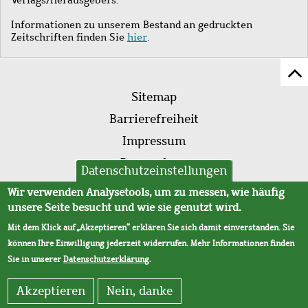
Informationen zu unserem Bestand an gedruckten
Zeitschriften finden Sie
hier
.
Z
Fußleistenmenü
Se
Sitemap
sc
Barrierefreiheit
Impressum
Datenschutz
Datenschutzeinstellungen
AVB
Wir verwenden Analysetools, um zu messen, wie häufig
unsere Seite besucht und wie sie genutzt wird.
Mit dem Klick auf „Akzeptieren“ erklären Sie sich damit einverstanden. Sie
können Ihre Einwilligung jederzeit widerrufen. Mehr Informationen finden
Sie in unserer
Datenschutzerklärung
.
Akzeptieren
Nein, danke