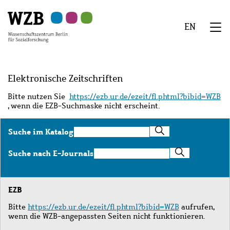
Zu
Zu
Zu
Zur
Zur
Hauptinhalt
Navigation
Suche
Sekundärnavigation
Fußzeile
EN
springen
springen
springen
springen
springen
We
Menü
Elektronische Zeitschriften
Bitte nutzen Sie
https://ezb.ur.de/ezeit/fl.phtml?bibid=WZB
, wenn die EZB-Suchmaske nicht erscheint.
Suche
Suche im Katalog
im
Katalog
Suche
Suche nach E-Journals
nach
E-
Journals
EZB
Bitte
https://ezb.ur.de/ezeit/fl.phtml?bibid=WZB
aufrufen,
wenn die WZB-angepassten Seiten nicht funktionieren.