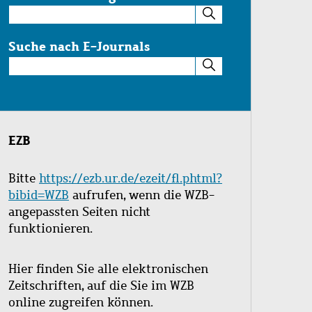
Suche
im
Katalog
Suche nach E-Journals
Suche
nach
E-
Journals
EZB
Bitte
https://ezb.ur.de/ezeit/fl.phtml?
bibid=WZB
aufrufen, wenn die WZB-
angepassten Seiten nicht
funktionieren.
Hier finden Sie alle elektronischen
Zeitschriften, auf die Sie im WZB
online zugreifen können.