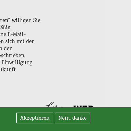
ren“ willigen Sie
mäßig
ne E-Mail-
en sich mit der
n der
schrieben,
e Einwilligung
Zukunft
Akzeptieren
Nein, danke