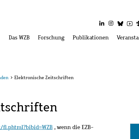
LinkedIn
Instagram
Blues
Yo
Hauptmenü
Das WZB
Menü
Forschung
Menü
Publikationen
Menü
Veransta
öffnen:
öffnen:
öffnen:
Das
Forschung
Publikatio
WZB
nden
>
Elektronische Zeitschriften
tschriften
it/fl.phtml?bibid=WZB
, wenn die EZB-