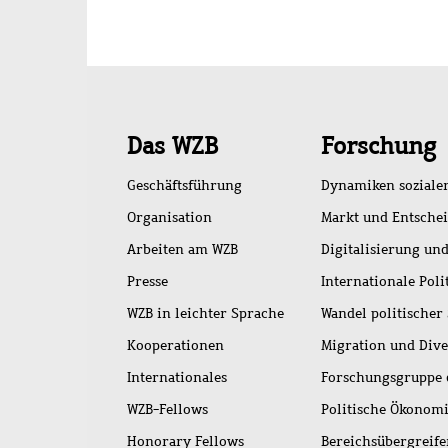
Schnellzugriff
Das WZB
Forschung
Geschäftsführung
Dynamiken soziale
Organisation
Markt und Entsche
Arbeiten am WZB
Digitalisierung und
Presse
Internationale Poli
WZB in leichter Sprache
Wandel politischer
Kooperationen
Migration und Dive
Internationales
Forschungsgruppe 
WZB-Fellows
Politische Ökonom
Honorary Fellows
Bereichsübergreif