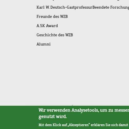
Karl W. Deutsch-Gastprofessur
Beendete Forschu
Freunde des WZB
A.SK Award
Geschichte des WZB
Alumni
Fußleistenmenü
Sitemap
Barrierefreiheit
Impressum
Datensc
Wir verwenden Analysetools, um zu messen,
genutzt wird.
Mit dem Klick auf „Akzeptieren“ erklären Sie sich damit