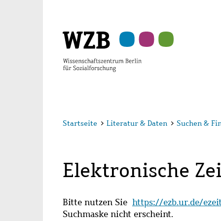
Zu
Zu
Zu
Zur
Zur
Hauptinhalt
Navigation
Suche
Sekundärnavigation
Fußzeile
springen
springen
springen
springen
springen
Startseite
>
Literatur & Daten
>
Suchen & Fi
Elektronische Zei
Bitte nutzen Sie
https://ezb.ur.de/eze
Suchmaske nicht erscheint.