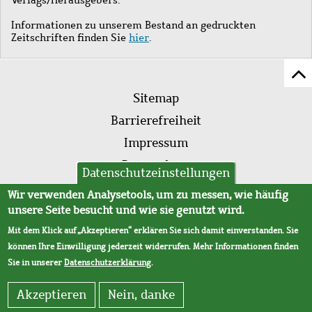
Informationen zu unserem Bestand an gedruckten
Zeitschriften finden Sie
hier
.
Z
Fußleistenmenü
Se
Sitemap
sc
Barrierefreiheit
Impressum
Datenschutz
Datenschutzeinstellungen
AVB
Wir verwenden Analysetools, um zu messen, wie häufig
unsere Seite besucht und wie sie genutzt wird.
Mit dem Klick auf „Akzeptieren“ erklären Sie sich damit einverstanden. Sie
können Ihre Einwilligung jederzeit widerrufen. Mehr Informationen finden
Sie in unserer
Datenschutzerklärung
.
Akzeptieren
Nein, danke