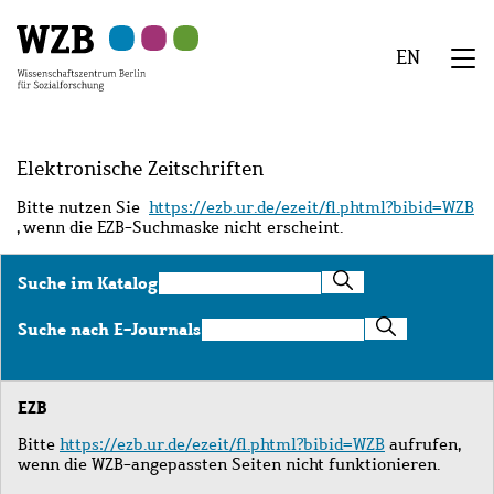
Zu
Zu
Zu
Zur
Zur
Hauptinhalt
Navigation
Suche
Sekundärnavigation
Fußzeile
EN
springen
springen
springen
springen
springen
We
Menü
Elektronische Zeitschriften
Bitte nutzen Sie
https://ezb.ur.de/ezeit/fl.phtml?bibid=WZB
, wenn die EZB-Suchmaske nicht erscheint.
Suche
Suche im Katalog
im
Katalog
Suche
Suche nach E-Journals
nach
E-
Journals
EZB
Bitte
https://ezb.ur.de/ezeit/fl.phtml?bibid=WZB
aufrufen,
wenn die WZB-angepassten Seiten nicht funktionieren.