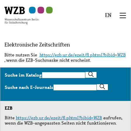
Zu
Zu
Zu
Zur
Zur
Hauptinhalt
Navigation
Suche
Sekundärnavigation
Fußzeile
EN
springen
springen
springen
springen
springen
We
Menü
Elektronische Zeitschriften
Bitte nutzen Sie
https://ezb.ur.de/ezeit/fl.phtml?bibid=WZB
, wenn die EZB-Suchmaske nicht erscheint.
Suche
Suche im Katalog
im
Katalog
Suche
Suche nach E-Journals
nach
E-
Journals
EZB
Bitte
https://ezb.ur.de/ezeit/fl.phtml?bibid=WZB
aufrufen,
wenn die WZB-angepassten Seiten nicht funktionieren.