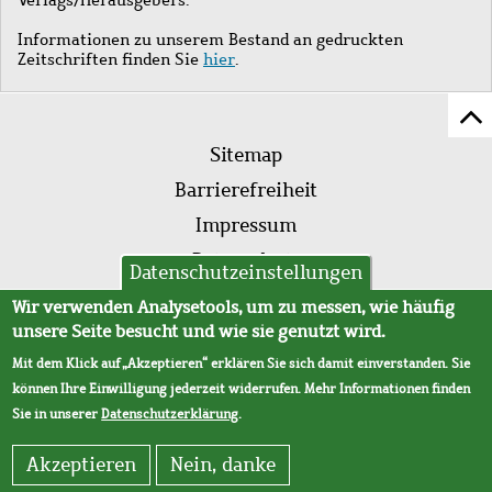
Informationen zu unserem Bestand an gedruckten
Zeitschriften finden Sie
hier
.
Z
Fußleistenmenü
Se
Sitemap
sc
Barrierefreiheit
Impressum
Datenschutz
Datenschutzeinstellungen
AVB
Wir verwenden Analysetools, um zu messen, wie häufig
unsere Seite besucht und wie sie genutzt wird.
Mit dem Klick auf „Akzeptieren“ erklären Sie sich damit einverstanden. Sie
können Ihre Einwilligung jederzeit widerrufen. Mehr Informationen finden
Sie in unserer
Datenschutzerklärung
.
Akzeptieren
Nein, danke