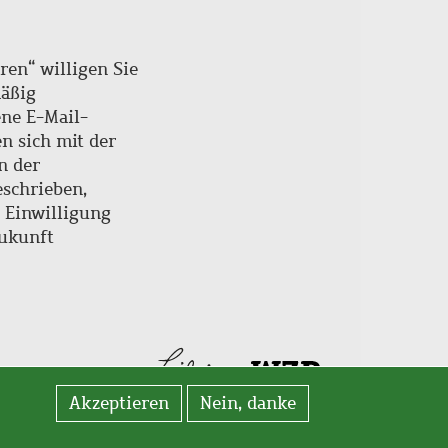
ren“ willigen Sie
mäßig
ne E-Mail-
en sich mit der
n der
schrieben,
e Einwilligung
Zukunft
Akzeptieren
Nein, danke