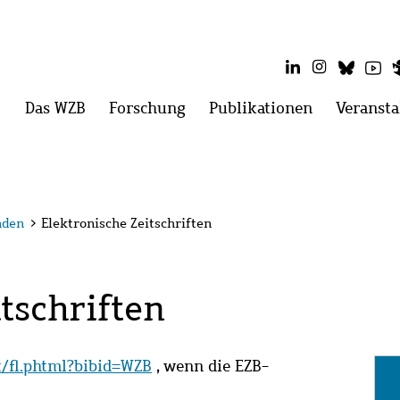
LinkedIn
Instagram
Blues
Yo
Hauptmenü
Das WZB
Menü
Forschung
Menü
Publikationen
Menü
Veransta
öffnen:
öffnen:
öffnen:
Das
Forschung
Publikatio
WZB
nden
>
Elektronische Zeitschriften
tschriften
it/fl.phtml?bibid=WZB
, wenn die EZB-