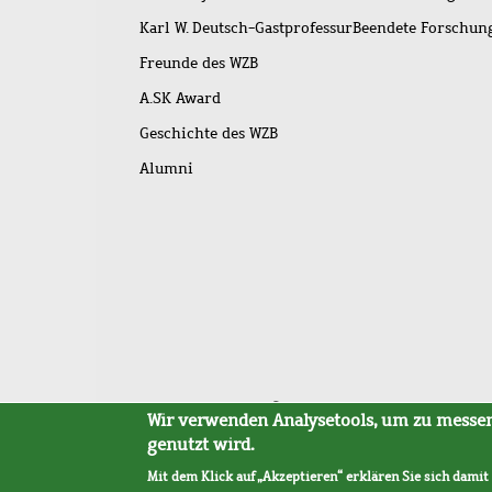
Karl W. Deutsch-Gastprofessur
Beendete Forschu
Freunde des WZB
A.SK Award
Geschichte des WZB
Alumni
Fußleistenmenü
Sitemap
Barrierefreiheit
Impressum
Datensc
Wir verwenden Analysetools, um zu messen,
genutzt wird.
Mit dem Klick auf „Akzeptieren“ erklären Sie sich damit