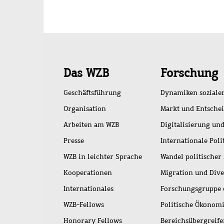
Schnellzugriff
Das WZB
Forschung
Geschäftsführung
Dynamiken soziale
Organisation
Markt und Entsche
Arbeiten am WZB
Digitalisierung und
Presse
Internationale Poli
WZB in leichter Sprache
Wandel politischer
Kooperationen
Migration und Dive
Internationales
Forschungsgruppe 
WZB-Fellows
Politische Ökonom
Honorary Fellows
Bereichsübergreif