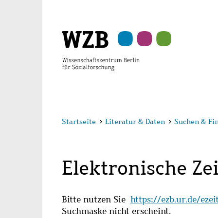
Zu
Zu
Zu
Zur
Zur
Hauptinhalt
Navigation
Suche
Sekundärnavigation
Fußzeile
springen
springen
springen
springen
springen
Startseite
>
Literatur & Daten
>
Suchen & Fi
Elektronische Zei
Bitte nutzen Sie
https://ezb.ur.de/eze
Suchmaske nicht erscheint.