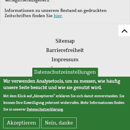
Informationen zu unserem Bestand an gedruckten
Zeitschriften finden Sie
hier
.
Z
Fußleistenmenü
Se
Sitemap
sc
Barrierefreiheit
Impressum
Datenschutz
Datenschutzeinstellungen
AVB
Wir verwenden Analysetools, um zu messen, wie häufig
unsere Seite besucht und wie sie genutzt wird.
Mit dem Klick auf „Akzeptieren“ erklären Sie sich damit einverstanden. Sie
können Ihre Einwilligung jederzeit widerrufen. Mehr Informationen finden
Sie in unserer
Datenschutzerklärung
.
Akzeptieren
Nein, danke