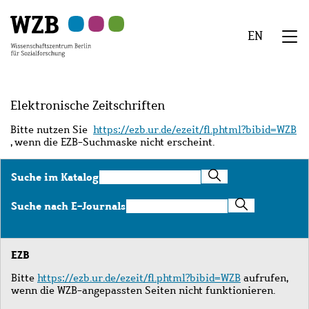
Zu
Zu
Zu
Zur
Zur
Hauptinhalt
Navigation
Suche
Sekundärnavigation
Fußzeile
EN
springen
springen
springen
springen
springen
We
Menü
Elektronische Zeitschriften
Bitte nutzen Sie
https://ezb.ur.de/ezeit/fl.phtml?bibid=WZB
, wenn die EZB-Suchmaske nicht erscheint.
Suche
Suche im Katalog
im
Katalog
Suche
Suche nach E-Journals
nach
E-
Journals
EZB
Bitte
https://ezb.ur.de/ezeit/fl.phtml?bibid=WZB
aufrufen,
wenn die WZB-angepassten Seiten nicht funktionieren.