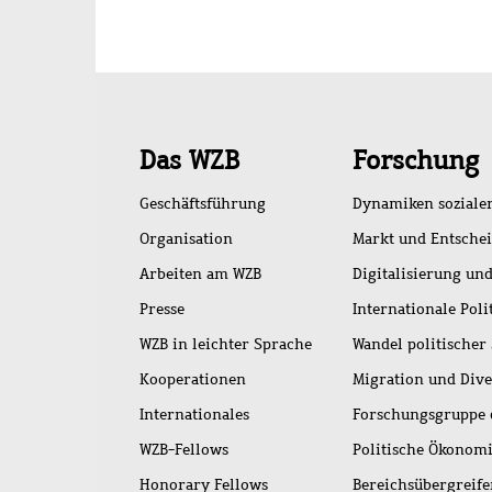
Schnellzugriff
Das WZB
Forschung
Geschäftsführung
Dynamiken soziale
Organisation
Markt und Entsche
Arbeiten am WZB
Digitalisierung und
Presse
Internationale Poli
WZB in leichter Sprache
Wandel politischer
Kooperationen
Migration und Dive
Internationales
Forschungsgruppe 
WZB-Fellows
Politische Ökonom
Honorary Fellows
Bereichsübergreif