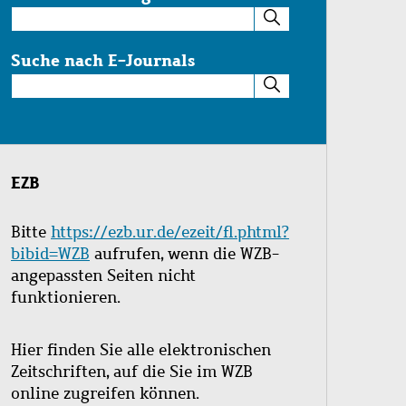
Suche
im
Katalog
Suche nach E-Journals
Suche
nach
E-
Journals
EZB
Bitte
https://ezb.ur.de/ezeit/fl.phtml?
bibid=WZB
aufrufen, wenn die WZB-
angepassten Seiten nicht
funktionieren.
Hier finden Sie alle elektronischen
Zeitschriften, auf die Sie im WZB
online zugreifen können.