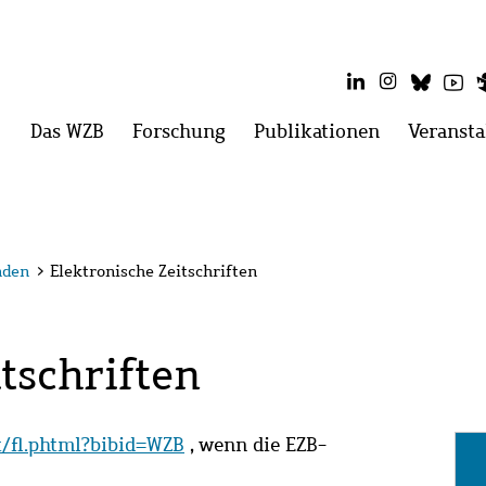
LinkedIn
Instagram
Blues
Yo
Hauptmenü
Das WZB
Menü
Forschung
Menü
Publikationen
Menü
Veransta
öffnen:
öffnen:
öffnen:
Das
Forschung
Publikatio
WZB
nden
>
Elektronische Zeitschriften
tschriften
it/fl.phtml?bibid=WZB
, wenn die EZB-