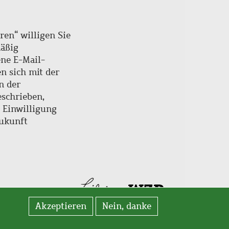
ren“ willigen Sie
mäßig
ne E-Mail-
en sich mit der
n der
schrieben,
e Einwilligung
Zukunft
Akzeptieren
Nein, danke