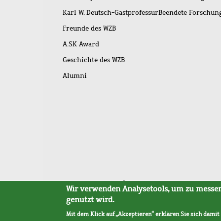
Karl W. Deutsch-Gastprofessur
Beendete Forschu
Freunde des WZB
A.SK Award
Geschichte des WZB
Alumni
Fußleistenmenü
Sitemap
Barrierefreiheit
Impressum
Datensc
Wir verwenden Analysetools, um zu messen,
genutzt wird.
Mit dem Klick auf „Akzeptieren“ erklären Sie sich damit