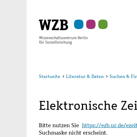
Zu
Zu
Zu
Zur
Zur
Hauptinhalt
Navigation
Suche
Sekundärnavigation
Fußzeile
springen
springen
springen
springen
springen
Startseite
>
Literatur & Daten
>
Suchen & Fi
Elektronische Zei
Bitte nutzen Sie
https://ezb.ur.de/eze
Suchmaske nicht erscheint.