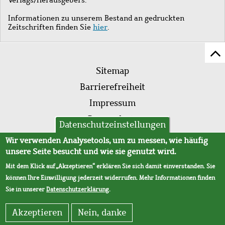
Informationen zu unserem Bestand an gedruckten
Zeitschriften finden Sie
hier
.
Z
Fußleistenmenü
Se
Sitemap
sc
Barrierefreiheit
Impressum
Datenschutz
Datenschutzeinstellungen
AVB
Wir verwenden Analysetools, um zu messen, wie häufig
unsere Seite besucht und wie sie genutzt wird.
Mit dem Klick auf „Akzeptieren“ erklären Sie sich damit einverstanden. Sie
können Ihre Einwilligung jederzeit widerrufen. Mehr Informationen finden
Sie in unserer
Datenschutzerklärung
.
Akzeptieren
Nein, danke