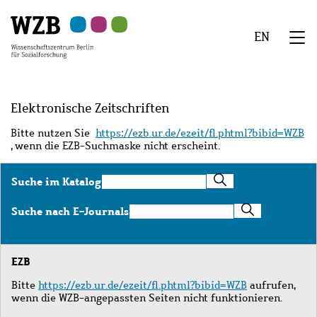
Zu
Zu
Zu
Zur
Zur
Hauptinhalt
Navigation
Suche
Sekundärnavigation
Fußzeile
EN
springen
springen
springen
springen
springen
We
Menü
Elektronische Zeitschriften
Bitte nutzen Sie
https://ezb.ur.de/ezeit/fl.phtml?bibid=WZB
, wenn die EZB-Suchmaske nicht erscheint.
Suche
Suche im Katalog
im
Katalog
Suche
Suche nach E-Journals
nach
E-
Journals
EZB
Bitte
https://ezb.ur.de/ezeit/fl.phtml?bibid=WZB
aufrufen,
wenn die WZB-angepassten Seiten nicht funktionieren.