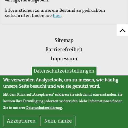
Informationen zu unserem Bestand an gedruckten
Zeitschriften finden Sie
hier
.
Z
Fußleistenmenü
Se
Sitemap
sc
Barrierefreiheit
Impressum
Datenschutz
Datenschutzeinstellungen
AVB
Wir verwenden Analysetools, um zu messen, wie häufig
unsere Seite besucht und wie sie genutzt wird.
Mit dem Klick auf „Akzeptieren“ erklären Sie sich damit einverstanden. Sie
können Ihre Einwilligung jederzeit widerrufen. Mehr Informationen finden
Sie in unserer
Datenschutzerklärung
.
Akzeptieren
Nein, danke