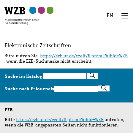
Zu
Zu
Zu
Zur
Zur
Hauptinhalt
Navigation
Suche
Sekundärnavigation
Fußzeile
EN
springen
springen
springen
springen
springen
We
Menü
Elektronische Zeitschriften
Bitte nutzen Sie
https://ezb.ur.de/ezeit/fl.phtml?bibid=WZB
, wenn die EZB-Suchmaske nicht erscheint.
Suche
Suche im Katalog
im
Katalog
Suche
Suche nach E-Journals
nach
E-
Journals
EZB
Bitte
https://ezb.ur.de/ezeit/fl.phtml?bibid=WZB
aufrufen,
wenn die WZB-angepassten Seiten nicht funktionieren.