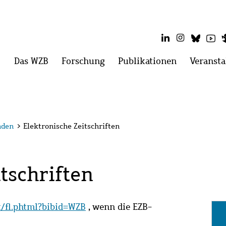
LinkedIn
Instagram
Blues
Yo
Hauptmenü
Das WZB
Menü
Forschung
Menü
Publikationen
Menü
Veransta
öffnen:
öffnen:
öffnen:
Das
Forschung
Publikatio
WZB
nden
>
Elektronische Zeitschriften
tschriften
it/fl.phtml?bibid=WZB
, wenn die EZB-