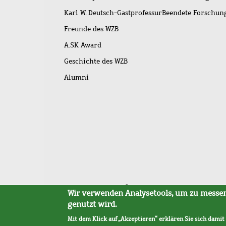
Karl W. Deutsch-Gastprofessur
Beendete Forschu
Freunde des WZB
A.SK Award
Geschichte des WZB
Alumni
Fußleistenmenü
Sitemap
Barrierefreiheit
Impressum
Datensc
Wir verwenden Analysetools, um zu messen,
genutzt wird.
Mit dem Klick auf „Akzeptieren“ erklären Sie sich damit