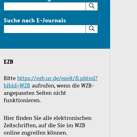
Suche
im
Katalog
Suche nach E-Journals
Suche
nach
E-
Journals
EZB
Bitte
https://ezb.ur.de/ezeit/fl.phtml?
bibid=WZB
aufrufen, wenn die WZB-
angepassten Seiten nicht
funktionieren.
Hier finden Sie alle elektronischen
Zeitschriften, auf die Sie im WZB
online zugreifen können.