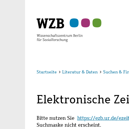
Zu
Zu
Zu
Zur
Zur
Hauptinhalt
Navigation
Suche
Sekundärnavigation
Fußzeile
springen
springen
springen
springen
springen
Startseite
>
Literatur & Daten
>
Suchen & Fi
Elektronische Zei
Bitte nutzen Sie
https://ezb.ur.de/eze
Suchmaske nicht erscheint.