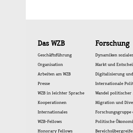
Schnellzugriff
Das WZB
Forschung
Geschäftsführung
Dynamiken soziale
Organisation
Markt und Entsche
Arbeiten am WZB
Digitalisierung und
Presse
Internationale Poli
WZB in leichter Sprache
Wandel politischer
Kooperationen
Migration und Dive
Internationales
Forschungsgruppe 
WZB-Fellows
Politische Ökonom
Honorary Fellows
Bereichsübergreif