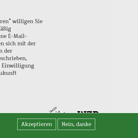
ren“ willigen Sie
mäßig
ne E-Mail-
en sich mit der
n der
schrieben,
e Einwilligung
Zukunft
Akzeptieren
Nein, danke