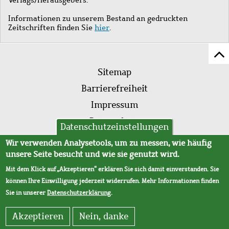
Informationen zu unserem Bestand an gedruckten
Zeitschriften finden Sie
hier
.
Z
Fußleistenmenü
Se
Sitemap
sc
Barrierefreiheit
Impressum
Datenschutz
Datenschutzeinstellungen
AVB
Wir verwenden Analysetools, um zu messen, wie häufig
unsere Seite besucht und wie sie genutzt wird.
Mit dem Klick auf „Akzeptieren“ erklären Sie sich damit einverstanden. Sie
können Ihre Einwilligung jederzeit widerrufen. Mehr Informationen finden
Sie in unserer
Datenschutzerklärung
.
Akzeptieren
Nein, danke