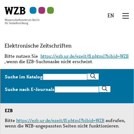
Zu
Zu
Zu
Zur
Zur
Hauptinhalt
Navigation
Suche
Sekundärnavigation
Fußzeile
EN
springen
springen
springen
springen
springen
We
Menü
Elektronische Zeitschriften
Bitte nutzen Sie
https://ezb.ur.de/ezeit/fl.phtml?bibid=WZB
, wenn die EZB-Suchmaske nicht erscheint.
Suche
Suche im Katalog
im
Katalog
Suche
Suche nach E-Journals
nach
E-
Journals
EZB
Bitte
https://ezb.ur.de/ezeit/fl.phtml?bibid=WZB
aufrufen,
wenn die WZB-angepassten Seiten nicht funktionieren.