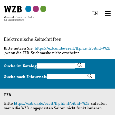
Zu
Zu
Zu
Zur
Zur
Hauptinhalt
Navigation
Suche
Sekundärnavigation
Fußzeile
EN
springen
springen
springen
springen
springen
We
Menü
Elektronische Zeitschriften
Bitte nutzen Sie
https://ezb.ur.de/ezeit/fl.phtml?bibid=WZB
, wenn die EZB-Suchmaske nicht erscheint.
Suche
Suche im Katalog
im
Katalog
Suche
Suche nach E-Journals
nach
E-
Journals
EZB
Bitte
https://ezb.ur.de/ezeit/fl.phtml?bibid=WZB
aufrufen,
wenn die WZB-angepassten Seiten nicht funktionieren.