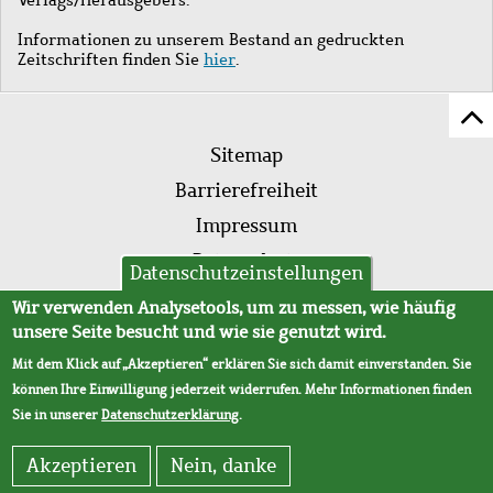
Informationen zu unserem Bestand an gedruckten
Zeitschriften finden Sie
hier
.
Z
Fußleistenmenü
Se
Sitemap
sc
Barrierefreiheit
Impressum
Datenschutz
Datenschutzeinstellungen
AVB
Wir verwenden Analysetools, um zu messen, wie häufig
unsere Seite besucht und wie sie genutzt wird.
Mit dem Klick auf „Akzeptieren“ erklären Sie sich damit einverstanden. Sie
können Ihre Einwilligung jederzeit widerrufen. Mehr Informationen finden
Sie in unserer
Datenschutzerklärung
.
Akzeptieren
Nein, danke