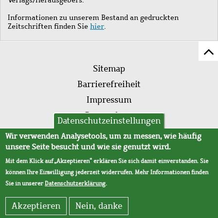
Informationen zu unserem Bestand an gedruckten
Zeitschriften finden Sie
hier
.
Z
Fußleistenmenü
Se
Sitemap
sc
Barrierefreiheit
Impressum
Datenschutz
Datenschutzeinstellungen
AVB
Wir verwenden Analysetools, um zu messen, wie häufig
unsere Seite besucht und wie sie genutzt wird.
Mit dem Klick auf „Akzeptieren“ erklären Sie sich damit einverstanden. Sie
können Ihre Einwilligung jederzeit widerrufen. Mehr Informationen finden
Sie in unserer
Datenschutzerklärung
.
Akzeptieren
Nein, danke