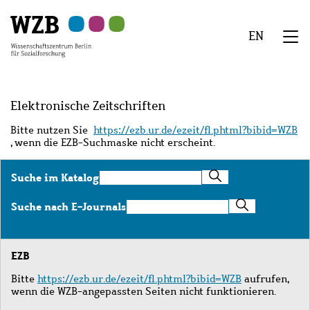
Zu
Zu
Zu
Zur
Zur
Hauptinhalt
Navigation
Suche
Sekundärnavigation
Fußzeile
EN
springen
springen
springen
springen
springen
We
Menü
Elektronische Zeitschriften
Bitte nutzen Sie
https://ezb.ur.de/ezeit/fl.phtml?bibid=WZB
, wenn die EZB-Suchmaske nicht erscheint.
Suche
Suche im Katalog
im
Katalog
Suche
Suche nach E-Journals
nach
E-
Journals
EZB
Bitte
https://ezb.ur.de/ezeit/fl.phtml?bibid=WZB
aufrufen,
wenn die WZB-angepassten Seiten nicht funktionieren.