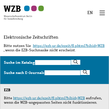
Zu
Zu
Zu
Zur
Zur
Hauptinhalt
Navigation
Suche
Sekundärnavigation
Fußzeile
EN
springen
springen
springen
springen
springen
We
Menü
Elektronische Zeitschriften
Bitte nutzen Sie
https://ezb.ur.de/ezeit/fl.phtml?bibid=WZB
, wenn die EZB-Suchmaske nicht erscheint.
Suche
Suche im Katalog
im
Katalog
Suche
Suche nach E-Journals
nach
E-
Journals
EZB
Bitte
https://ezb.ur.de/ezeit/fl.phtml?bibid=WZB
aufrufen,
wenn die WZB-angepassten Seiten nicht funktionieren.