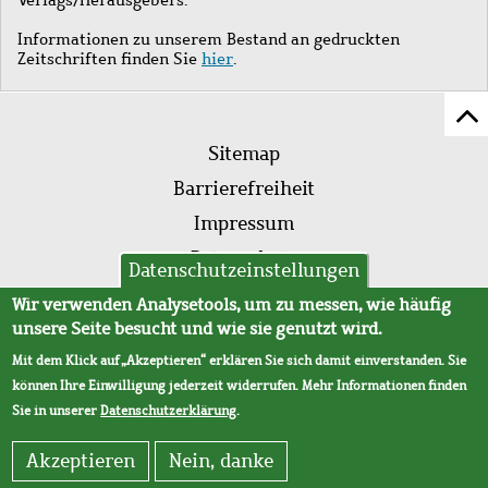
Informationen zu unserem Bestand an gedruckten
Zeitschriften finden Sie
hier
.
Z
Fußleistenmenü
Se
Sitemap
sc
Barrierefreiheit
Impressum
Datenschutz
Datenschutzeinstellungen
AVB
Wir verwenden Analysetools, um zu messen, wie häufig
unsere Seite besucht und wie sie genutzt wird.
Mit dem Klick auf „Akzeptieren“ erklären Sie sich damit einverstanden. Sie
können Ihre Einwilligung jederzeit widerrufen. Mehr Informationen finden
Sie in unserer
Datenschutzerklärung
.
Akzeptieren
Nein, danke