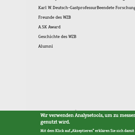
Karl W. Deutsch-Gastprofessur
Beendete Forschu
Freunde des WZB
A.SK Award
Geschichte des WZB
Alumni
Fußleistenmenü
Sitemap
Barrierefreiheit
Impressum
Datensc
Wir verwenden Analysetools, um zu messen,
genutzt wird.
Mit dem Klick auf „Akzeptieren“ erklären Sie sich damit