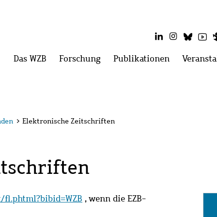
LinkedIn
Instagram
Blues
Yo
Hauptmenü
Das WZB
Menü
Forschung
Menü
Publikationen
Menü
Veransta
öffnen:
öffnen:
öffnen:
Das
Forschung
Publikatio
WZB
nden
>
Elektronische Zeitschriften
tschriften
it/fl.phtml?bibid=WZB
, wenn die EZB-