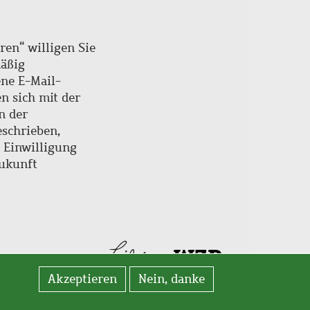
ren“ willigen Sie
mäßig
ne E-Mail-
en sich mit der
n der
schrieben,
e Einwilligung
Zukunft
Akzeptieren
Nein, danke