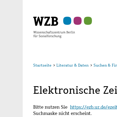
Zu
Zu
Zu
Zur
Zur
Hauptinhalt
Navigation
Suche
Sekundärnavigation
Fußzeile
springen
springen
springen
springen
springen
Startseite
>
Literatur & Daten
>
Suchen & Fi
Elektronische Zei
Bitte nutzen Sie
https://ezb.ur.de/eze
Suchmaske nicht erscheint.