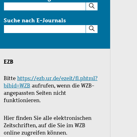
Suche
im
Katalog
Suche nach E-Journals
Suche
nach
E-
Journals
EZB
Bitte
https://ezb.ur.de/ezeit/fl.phtml?
bibid=WZB
aufrufen, wenn die WZB-
angepassten Seiten nicht
funktionieren.
Hier finden Sie alle elektronischen
Zeitschriften, auf die Sie im WZB
online zugreifen können.