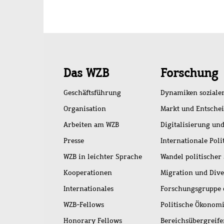
Schnellzugriff
Das WZB
Forschung
Geschäftsführung
Dynamiken soziale
Organisation
Markt und Entsche
Arbeiten am WZB
Digitalisierung und
Presse
Internationale Poli
WZB in leichter Sprache
Wandel politischer
Kooperationen
Migration und Dive
Internationales
Forschungsgruppe 
WZB-Fellows
Politische Ökonom
Honorary Fellows
Bereichsübergreif