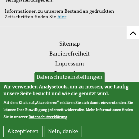
Informationen zu unserem Bestand an gedruckten
Zeitschriften finden Sie
hier
.
Z
Fußleistenmenü
Se
Sitemap
sc
Barrierefreiheit
Impressum
Datenschutz
Datenschutzeinstellungen
AVB
Wir verwenden Analysetools, um zu messen, wie häufig
unsere Seite besucht und wie sie genutzt wird.
Mit dem Klick auf „Akzeptieren“ erklären Sie sich damit einverstanden. Sie
können Ihre Einwilligung jederzeit widerrufen. Mehr Informationen finden
Sie in unserer
Datenschutzerklärung
.
Akzeptieren
Nein, danke