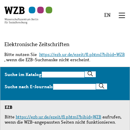
Zu
Zu
Zu
Zur
Zur
Hauptinhalt
Navigation
Suche
Sekundärnavigation
Fußzeile
EN
springen
springen
springen
springen
springen
We
Menü
Elektronische Zeitschriften
Bitte nutzen Sie
https://ezb.ur.de/ezeit/fl.phtml?bibid=WZB
, wenn die EZB-Suchmaske nicht erscheint.
Suche
Suche im Katalog
im
Katalog
Suche
Suche nach E-Journals
nach
E-
Journals
EZB
Bitte
https://ezb.ur.de/ezeit/fl.phtml?bibid=WZB
aufrufen,
wenn die WZB-angepassten Seiten nicht funktionieren.