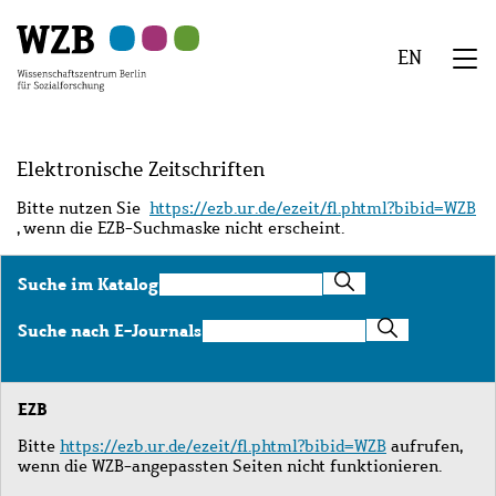
Zu
Zu
Zu
Zur
Zur
Hauptinhalt
Navigation
Suche
Sekundärnavigation
Fußzeile
EN
springen
springen
springen
springen
springen
We
Menü
Elektronische Zeitschriften
Bitte nutzen Sie
https://ezb.ur.de/ezeit/fl.phtml?bibid=WZB
, wenn die EZB-Suchmaske nicht erscheint.
Suche
Suche im Katalog
im
Katalog
Suche
Suche nach E-Journals
nach
E-
Journals
EZB
Bitte
https://ezb.ur.de/ezeit/fl.phtml?bibid=WZB
aufrufen,
wenn die WZB-angepassten Seiten nicht funktionieren.