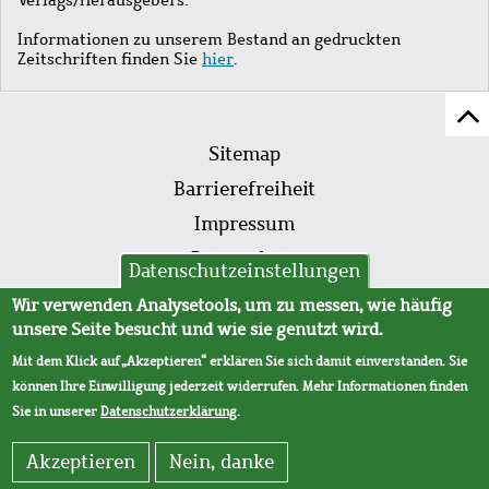
Informationen zu unserem Bestand an gedruckten
Zeitschriften finden Sie
hier
.
Z
Fußleistenmenü
Se
Sitemap
sc
Barrierefreiheit
Impressum
Datenschutz
Datenschutzeinstellungen
AVB
Wir verwenden Analysetools, um zu messen, wie häufig
unsere Seite besucht und wie sie genutzt wird.
Mit dem Klick auf „Akzeptieren“ erklären Sie sich damit einverstanden. Sie
können Ihre Einwilligung jederzeit widerrufen. Mehr Informationen finden
Sie in unserer
Datenschutzerklärung
.
Akzeptieren
Nein, danke