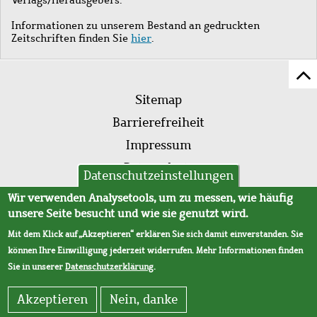
Informationen zu unserem Bestand an gedruckten
Zeitschriften finden Sie
hier
.
Z
Fußleistenmenü
Se
Sitemap
sc
Barrierefreiheit
Impressum
Datenschutz
Datenschutzeinstellungen
AVB
Wir verwenden Analysetools, um zu messen, wie häufig
unsere Seite besucht und wie sie genutzt wird.
Mit dem Klick auf „Akzeptieren“ erklären Sie sich damit einverstanden. Sie
können Ihre Einwilligung jederzeit widerrufen. Mehr Informationen finden
Sie in unserer
Datenschutzerklärung
.
Akzeptieren
Nein, danke