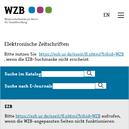
Zu
Zu
Zu
Zur
Zur
Hauptinhalt
Navigation
Suche
Sekundärnavigation
Fußzeile
EN
springen
springen
springen
springen
springen
We
Menü
Elektronische Zeitschriften
Bitte nutzen Sie
https://ezb.ur.de/ezeit/fl.phtml?bibid=WZB
, wenn die EZB-Suchmaske nicht erscheint.
Suche
Suche im Katalog
im
Katalog
Suche
Suche nach E-Journals
nach
E-
Journals
EZB
Bitte
https://ezb.ur.de/ezeit/fl.phtml?bibid=WZB
aufrufen,
wenn die WZB-angepassten Seiten nicht funktionieren.