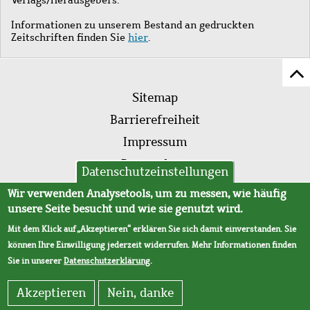
Informationen zu unserem Bestand an gedruckten
Zeitschriften finden Sie
hier
.
Z
Fußleistenmenü
Se
Sitemap
sc
Barrierefreiheit
Impressum
Datenschutz
Datenschutzeinstellungen
AVB
Wir verwenden Analysetools, um zu messen, wie häufig
unsere Seite besucht und wie sie genutzt wird.
Mit dem Klick auf „Akzeptieren“ erklären Sie sich damit einverstanden. Sie
können Ihre Einwilligung jederzeit widerrufen. Mehr Informationen finden
Sie in unserer
Datenschutzerklärung
.
Akzeptieren
Nein, danke