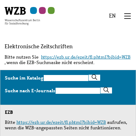
Zu
Zu
Zu
Zur
Zur
Hauptinhalt
Navigation
Suche
Sekundärnavigation
Fußzeile
EN
springen
springen
springen
springen
springen
We
Menü
Elektronische Zeitschriften
Bitte nutzen Sie
https://ezb.ur.de/ezeit/fl.phtml?bibid=WZB
, wenn die EZB-Suchmaske nicht erscheint.
Suche
Suche im Katalog
im
Katalog
Suche
Suche nach E-Journals
nach
E-
Journals
EZB
Bitte
https://ezb.ur.de/ezeit/fl.phtml?bibid=WZB
aufrufen,
wenn die WZB-angepassten Seiten nicht funktionieren.