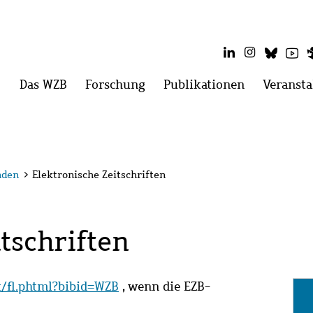
LinkedIn
Instagram
Blues
Yo
Hauptmenü
Das WZB
Menü
Forschung
Menü
Publikationen
Menü
Veransta
öffnen:
öffnen:
öffnen:
Das
Forschung
Publikatio
WZB
nden
>
Elektronische Zeitschriften
tschriften
it/fl.phtml?bibid=WZB
, wenn die EZB-