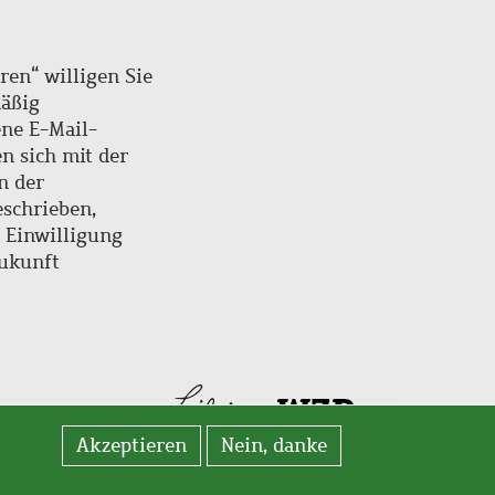
ren“ willigen Sie
mäßig
ne E-Mail-
en sich mit der
n der
schrieben,
e Einwilligung
Zukunft
Akzeptieren
Nein, danke