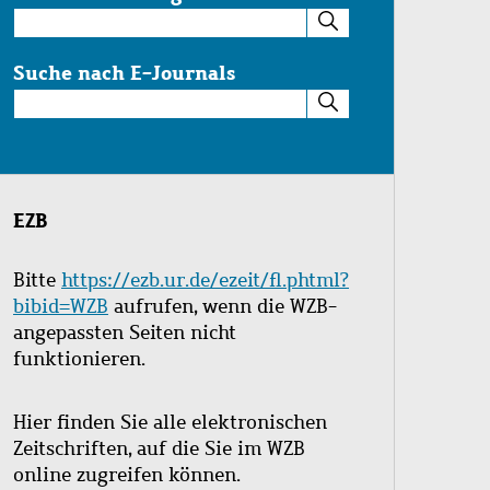
Suche
im
Katalog
Suche nach E-Journals
Suche
nach
E-
Journals
EZB
Bitte
https://ezb.ur.de/ezeit/fl.phtml?
bibid=WZB
aufrufen, wenn die WZB-
angepassten Seiten nicht
funktionieren.
Hier finden Sie alle elektronischen
Zeitschriften, auf die Sie im WZB
online zugreifen können.