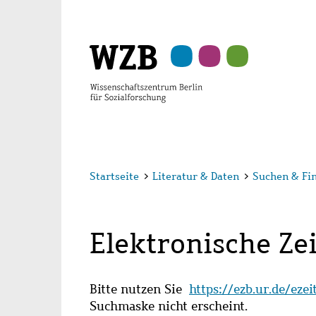
Zu
Zu
Zu
Zur
Zur
Hauptinhalt
Navigation
Suche
Sekundärnavigation
Fußzeile
springen
springen
springen
springen
springen
Startseite
>
Literatur & Daten
>
Suchen & Fi
Elektronische Zei
Bitte nutzen Sie
https://ezb.ur.de/eze
Suchmaske nicht erscheint.