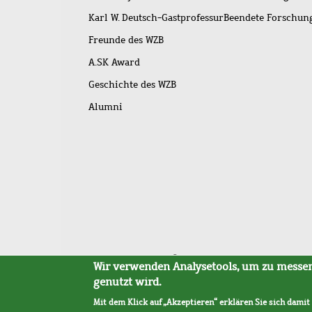
Karl W. Deutsch-Gastprofessur
Beendete Forschu
Freunde des WZB
A.SK Award
Geschichte des WZB
Alumni
Fußleistenmenü
Sitemap
Barrierefreiheit
Impressum
Datensc
Wir verwenden Analysetools, um zu messen,
genutzt wird.
Mit dem Klick auf „Akzeptieren“ erklären Sie sich damit