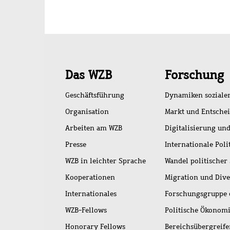
Schnellzugriff
Das WZB
Forschung
Geschäftsführung
Dynamiken soziale
Organisation
Markt und Entsche
Arbeiten am WZB
Digitalisierung und
Presse
Internationale Poli
WZB in leichter Sprache
Wandel politischer
Kooperationen
Migration und Dive
Internationales
Forschungsgruppe 
WZB-Fellows
Politische Ökonom
Honorary Fellows
Bereichsübergreif