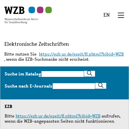
Zu
Zu
Zu
Zur
Zur
Hauptinhalt
Navigation
Suche
Sekundärnavigation
Fußzeile
EN
springen
springen
springen
springen
springen
We
Menü
Elektronische Zeitschriften
Bitte nutzen Sie
https://ezb.ur.de/ezeit/fl.phtml?bibid=WZB
, wenn die EZB-Suchmaske nicht erscheint.
Suche
Suche im Katalog
im
Katalog
Suche
Suche nach E-Journals
nach
E-
Journals
EZB
Bitte
https://ezb.ur.de/ezeit/fl.phtml?bibid=WZB
aufrufen,
wenn die WZB-angepassten Seiten nicht funktionieren.