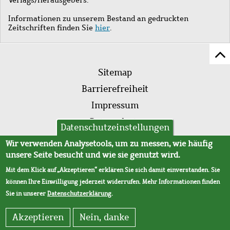
Informationen zu unserem Bestand an gedruckten
Zeitschriften finden Sie
hier
.
Z
Fußleistenmenü
Se
Sitemap
sc
Barrierefreiheit
Impressum
Datenschutz
Datenschutzeinstellungen
AVB
Wir verwenden Analysetools, um zu messen, wie häufig
unsere Seite besucht und wie sie genutzt wird.
Mit dem Klick auf „Akzeptieren“ erklären Sie sich damit einverstanden. Sie
können Ihre Einwilligung jederzeit widerrufen. Mehr Informationen finden
Sie in unserer
Datenschutzerklärung
.
Akzeptieren
Nein, danke