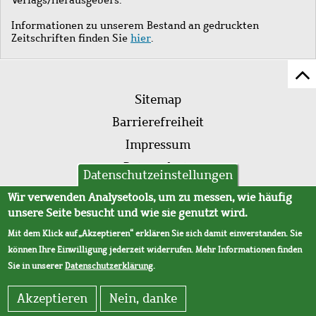
Informationen zu unserem Bestand an gedruckten
Zeitschriften finden Sie
hier
.
Z
Fußleistenmenü
Se
Sitemap
sc
Barrierefreiheit
Impressum
Datenschutz
Datenschutzeinstellungen
AVB
Wir verwenden Analysetools, um zu messen, wie häufig
unsere Seite besucht und wie sie genutzt wird.
Mit dem Klick auf „Akzeptieren“ erklären Sie sich damit einverstanden. Sie
können Ihre Einwilligung jederzeit widerrufen. Mehr Informationen finden
Sie in unserer
Datenschutzerklärung
.
Akzeptieren
Nein, danke