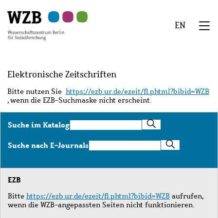
Zu
Zu
Zu
Zur
Zur
Hauptinhalt
Navigation
Suche
Sekundärnavigation
Fußzeile
EN
springen
springen
springen
springen
springen
We
Menü
Elektronische Zeitschriften
Bitte nutzen Sie
https://ezb.ur.de/ezeit/fl.phtml?bibid=WZB
, wenn die EZB-Suchmaske nicht erscheint.
Suche
Suche im Katalog
im
Katalog
Suche
Suche nach E-Journals
nach
E-
Journals
EZB
Bitte
https://ezb.ur.de/ezeit/fl.phtml?bibid=WZB
aufrufen,
wenn die WZB-angepassten Seiten nicht funktionieren.