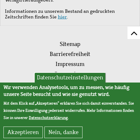
Informationen zu unserem Bestand an gedruckten
Zeitschriften finden Sie
hier
.
Z
Fußleistenmenü
Se
Sitemap
sc
Barrierefreiheit
Impressum
Datenschutz
Datenschutzeinstellungen
AVB
Wir verwenden Analysetools, um zu messen, wie häufig
unsere Seite besucht und wie sie genutzt wird.
Mit dem Klick auf „Akzeptieren“ erklären Sie sich damit einverstanden. Sie
können Ihre Einwilligung jederzeit widerrufen. Mehr Informationen finden
Sie in unserer
Datenschutzerklärung
.
Akzeptieren
Nein, danke