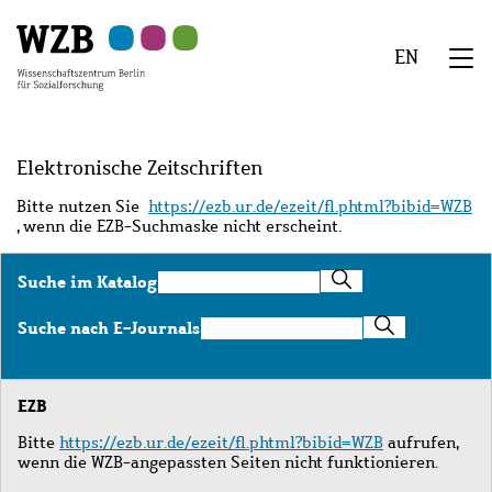
Zu
Zu
Zu
Zur
Zur
Hauptinhalt
Navigation
Suche
Sekundärnavigation
Fußzeile
EN
springen
springen
springen
springen
springen
We
Menü
Elektronische Zeitschriften
Bitte nutzen Sie
https://ezb.ur.de/ezeit/fl.phtml?bibid=WZB
, wenn die EZB-Suchmaske nicht erscheint.
Suche
Suche im Katalog
im
Katalog
Suche
Suche nach E-Journals
nach
E-
Journals
EZB
Bitte
https://ezb.ur.de/ezeit/fl.phtml?bibid=WZB
aufrufen,
wenn die WZB-angepassten Seiten nicht funktionieren.