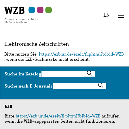
Zu
Zu
Zu
Zur
Zur
Hauptinhalt
Navigation
Suche
Sekundärnavigation
Fußzeile
EN
springen
springen
springen
springen
springen
We
Menü
Elektronische Zeitschriften
Bitte nutzen Sie
https://ezb.ur.de/ezeit/fl.phtml?bibid=WZB
, wenn die EZB-Suchmaske nicht erscheint.
Suche
Suche im Katalog
im
Katalog
Suche
Suche nach E-Journals
nach
E-
Journals
EZB
Bitte
https://ezb.ur.de/ezeit/fl.phtml?bibid=WZB
aufrufen,
wenn die WZB-angepassten Seiten nicht funktionieren.