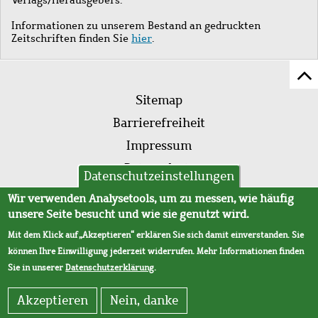
Informationen zu unserem Bestand an gedruckten
Zeitschriften finden Sie
hier
.
Z
Fußleistenmenü
Se
Sitemap
sc
Barrierefreiheit
Impressum
Datenschutz
Datenschutzeinstellungen
AVB
Wir verwenden Analysetools, um zu messen, wie häufig
unsere Seite besucht und wie sie genutzt wird.
Mit dem Klick auf „Akzeptieren“ erklären Sie sich damit einverstanden. Sie
können Ihre Einwilligung jederzeit widerrufen. Mehr Informationen finden
Sie in unserer
Datenschutzerklärung
.
Akzeptieren
Nein, danke