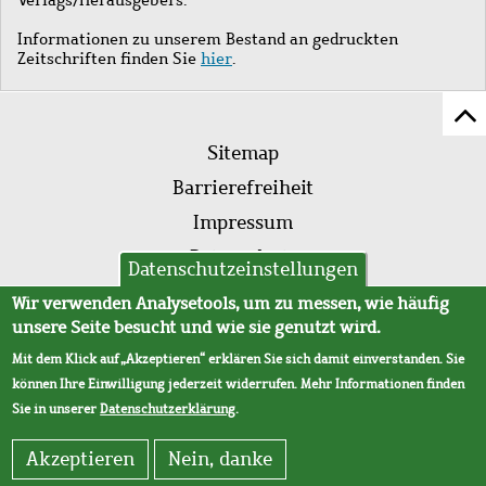
Informationen zu unserem Bestand an gedruckten
Zeitschriften finden Sie
hier
.
Z
Fußleistenmenü
Se
Sitemap
sc
Barrierefreiheit
Impressum
Datenschutz
Datenschutzeinstellungen
AVB
Wir verwenden Analysetools, um zu messen, wie häufig
unsere Seite besucht und wie sie genutzt wird.
Mit dem Klick auf „Akzeptieren“ erklären Sie sich damit einverstanden. Sie
können Ihre Einwilligung jederzeit widerrufen. Mehr Informationen finden
Sie in unserer
Datenschutzerklärung
.
Akzeptieren
Nein, danke