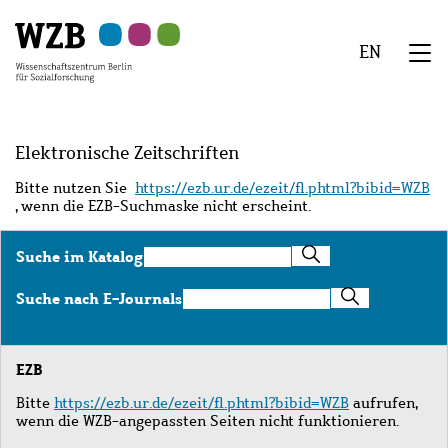
Zu
Zu
Zu
Zur
Zur
Hauptinhalt
Navigation
Suche
Sekundärnavigation
Fußzeile
EN
springen
springen
springen
springen
springen
We
Menü
Elektronische Zeitschriften
Bitte nutzen Sie
https://ezb.ur.de/ezeit/fl.phtml?bibid=WZB
, wenn die EZB-Suchmaske nicht erscheint.
Suche
Suche im Katalog
im
Katalog
Suche
Suche nach E-Journals
nach
E-
Journals
EZB
Bitte
https://ezb.ur.de/ezeit/fl.phtml?bibid=WZB
aufrufen,
wenn die WZB-angepassten Seiten nicht funktionieren.