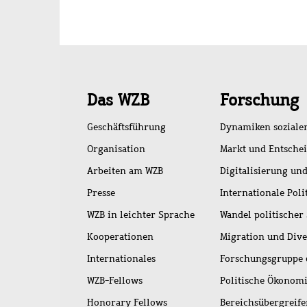
Schnellzugriff
Das WZB
Forschung
Geschäftsführung
Dynamiken soziale
Organisation
Markt und Entsche
Arbeiten am WZB
Digitalisierung und
Presse
Internationale Poli
WZB in leichter Sprache
Wandel politischer
Kooperationen
Migration und Dive
Internationales
Forschungsgruppe 
WZB-Fellows
Politische Ökonom
Honorary Fellows
Bereichsübergreif