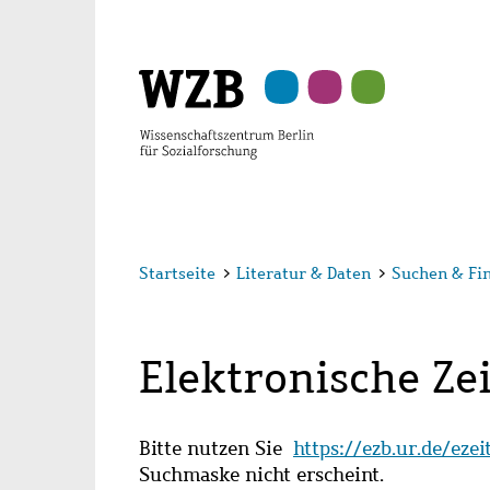
Zu
Zu
Zu
Zur
Zur
Hauptinhalt
Navigation
Suche
Sekundärnavigation
Fußzeile
springen
springen
springen
springen
springen
Startseite
>
Literatur & Daten
>
Suchen & Fi
Elektronische Zei
Bitte nutzen Sie
https://ezb.ur.de/eze
Suchmaske nicht erscheint.