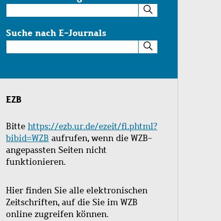
Suche
im
Katalog
Suche nach E-Journals
Suche
nach
E-
Journals
EZB
Bitte
https://ezb.ur.de/ezeit/fl.phtml?
bibid=WZB
aufrufen, wenn die WZB-
angepassten Seiten nicht
funktionieren.
Hier finden Sie alle elektronischen
Zeitschriften, auf die Sie im WZB
online zugreifen können.