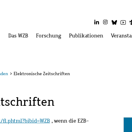
LinkedIn
Instagram
Blues
Yo
Hauptmenü
Das WZB
Menü
Forschung
Menü
Publikationen
Menü
Veransta
öffnen:
öffnen:
öffnen:
Das
Forschung
Publikatio
WZB
nden
>
Elektronische Zeitschriften
tschriften
it/fl.phtml?bibid=WZB
, wenn die EZB-