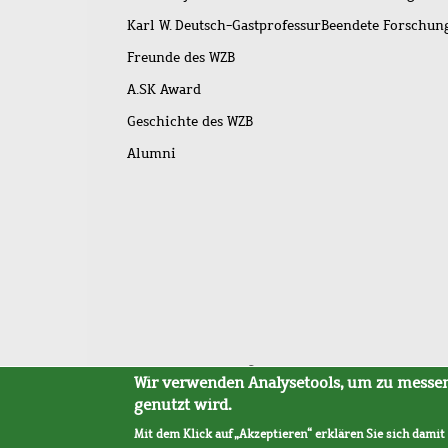
Karl W. Deutsch-Gastprofessur
Beendete Forschu
Freunde des WZB
A.SK Award
Geschichte des WZB
Alumni
Fußleistenmenü
Sitemap
Barrierefreiheit
Impressum
Datensc
Wir verwenden Analysetools, um zu messen,
genutzt wird.
Mit dem Klick auf „Akzeptieren“ erklären Sie sich damit