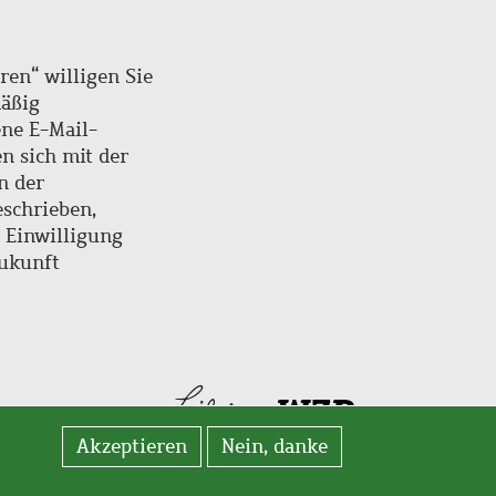
ren“ willigen Sie
mäßig
ne E-Mail-
en sich mit der
n der
schrieben,
e Einwilligung
Zukunft
Akzeptieren
Nein, danke