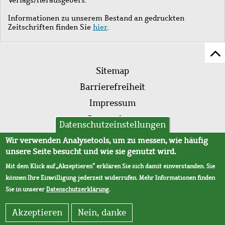
Informationen zu unserem Bestand an gedruckten
Zeitschriften finden Sie
hier
.
Z
Fußleistenmenü
Se
Sitemap
sc
Barrierefreiheit
Impressum
Datenschutz
Datenschutzeinstellungen
AVB
Wir verwenden Analysetools, um zu messen, wie häufig
unsere Seite besucht und wie sie genutzt wird.
Mit dem Klick auf „Akzeptieren“ erklären Sie sich damit einverstanden. Sie
können Ihre Einwilligung jederzeit widerrufen. Mehr Informationen finden
Sie in unserer
Datenschutzerklärung
.
Akzeptieren
Nein, danke