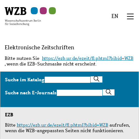
Zu
Zu
Zu
Zur
Zur
Hauptinhalt
Navigation
Suche
Sekundärnavigation
Fußzeile
EN
springen
springen
springen
springen
springen
We
Menü
Elektronische Zeitschriften
Bitte nutzen Sie
https://ezb.ur.de/ezeit/fl.phtml?bibid=WZB
, wenn die EZB-Suchmaske nicht erscheint.
Suche
Suche im Katalog
im
Katalog
Suche
Suche nach E-Journals
nach
E-
Journals
EZB
Bitte
https://ezb.ur.de/ezeit/fl.phtml?bibid=WZB
aufrufen,
wenn die WZB-angepassten Seiten nicht funktionieren.