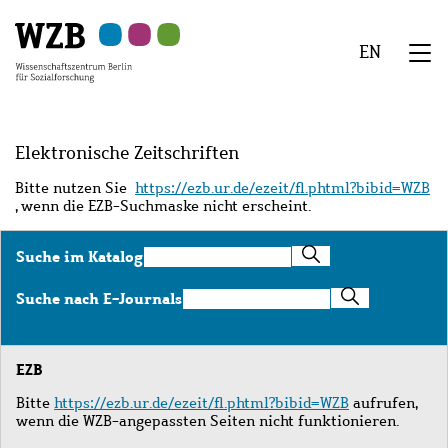
Zu
Zu
Zu
Zur
Zur
Hauptinhalt
Navigation
Suche
Sekundärnavigation
Fußzeile
EN
springen
springen
springen
springen
springen
We
Menü
Elektronische Zeitschriften
Bitte nutzen Sie
https://ezb.ur.de/ezeit/fl.phtml?bibid=WZB
, wenn die EZB-Suchmaske nicht erscheint.
Suche
Suche im Katalog
im
Katalog
Suche
Suche nach E-Journals
nach
E-
Journals
EZB
Bitte
https://ezb.ur.de/ezeit/fl.phtml?bibid=WZB
aufrufen,
wenn die WZB-angepassten Seiten nicht funktionieren.