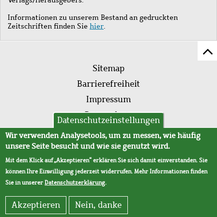
Informationen zu unserem Bestand an gedruckten
Zeitschriften finden Sie
hier
.
Z
Fußleistenmenü
Se
Sitemap
sc
Barrierefreiheit
Impressum
Datenschutz
Datenschutzeinstellungen
AVB
Wir verwenden Analysetools, um zu messen, wie häufig
unsere Seite besucht und wie sie genutzt wird.
Mit dem Klick auf „Akzeptieren“ erklären Sie sich damit einverstanden. Sie
können Ihre Einwilligung jederzeit widerrufen. Mehr Informationen finden
Sie in unserer
Datenschutzerklärung
.
Akzeptieren
Nein, danke